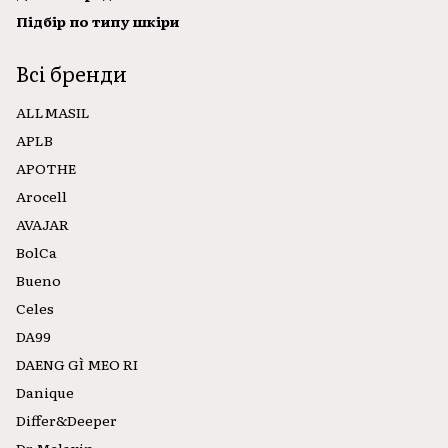
Підбір по типу шкіри
Всі бренди
ALLMASIL
APLB
APOTHE
Arocell
AVAJAR
BolCa
Bueno
Celes
DA99
DAENG GÌ MEO RI
Danique
Differ&Deeper