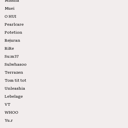
Missha
Muei
O HUI
Pearlcare
Potetion
Rejuran
RiRe
Su:m37
Sulwhasoo
Terrazen
Tom tit tot
Unleashia
Lebelage
VT
WHOO
Yu.r