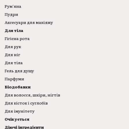
Рум'яна
Пудри
Аксесуари для макіяжу
Для тілa
Гігієна рота
Для рук
Для ніг
Для тіла
Гель для душу
Парфуми
Біодобавки
Для волосся, шкіри, нігтів
Для кісток і суглобів
Для імунітету
Очікується
Діючі інгредієнти