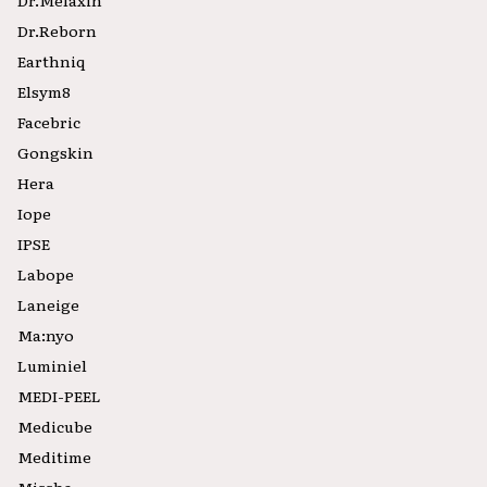
Dr.Melaxin
Dr.Reborn
Earthniq
Elsym8
Facebric
Gongskin
Hera
Iope
IPSE
Labope
Laneige
Ma:nyo
Luminiel
MEDI-PEEL
Medicube
Meditime