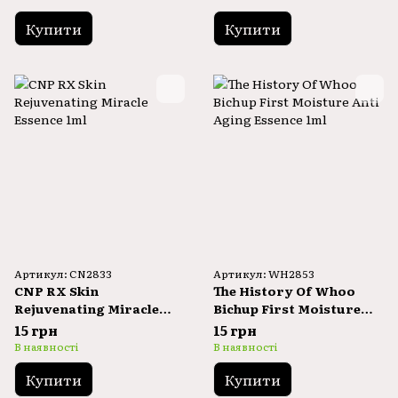
Купити
Купити
Артикул: CN2833
Артикул: WH2853
CNP RX Skin
The History Of Whoo
Rejuvenating Miracle
Bichup First Moisture
Essence 1ml
Anti Aging Essence 1ml
15 грн
15 грн
В наявності
В наявності
Купити
Купити