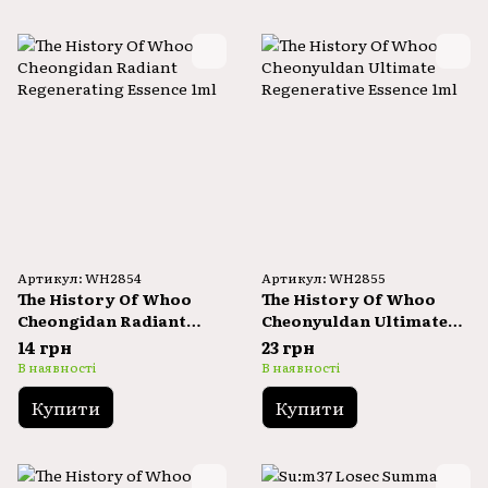
Артикул: WH2854
Артикул: WH2855
The History Of Whoo
The History Of Whoo
Cheongidan Radiant
Cheonyuldan Ultimate
Regenerating Essence
Regenerative Essence
14 грн
23 грн
1ml
1ml
В наявності
В наявності
Купити
Купити