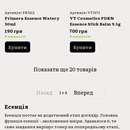
Артикул: PR3112
Артикул: VT3175
Primera Essence Watery
VT Cosmetics PDRN
30ml
Essence Stick Balm 9.5g
190 грн
700 грн
В наявності
В наявності
Купити
Купити
Показати ще 20 товарів
Назад
Вперед
1
з 4
Есенція
Есенція постає як додатковий етап догляду. Головна
функція есенції – зволоження шкіри. Здавалося б, те
саме завдання вирішує тонер на попередньому етапі,