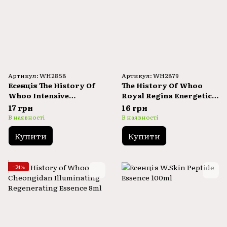
Артикул: WH2858
Артикул: WH2879
Есенція The History Of
The History Of Whoo
Whoo Intensive
Royal Regina Energetic
Revitalizing Essence 1ml
Drop Treatment 1ml
17 грн
16 грн
В наявності
В наявності
Купити
Купити
−34%