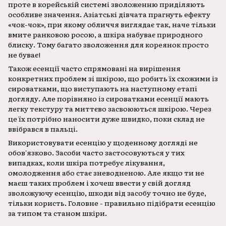
проте в корейській системі зволоженню приділяють
особливе значення. Азіатські дівчата прагнуть ефекту
«чок-чок», при якому обличчя виглядає так, наче тільки
вмите ранковою росою, а шкіра набуває природного
блиску. Тому багато зволоження для кореянок просто
не буває!
Також есенції часто спрямовані на вирішення
конкретних проблем зі шкірою, що робить їх схожими із
сироватками, що виступають на наступному етапі
догляду. Але порівняно із сироватками есенції мають
легку текстуру та миттєво засвоюються шкірою. Через
це їх потрібно наносити дуже швидко, поки склад не
ввібрався в пальці.
Використовувати есенцію у щоденному догляді не
обов'язково. Засоби часто застосовуються у тих
випадках, коли шкіра потребує лікування,
омолодження або стає зневодненою. Але якщо ти не
маєш таких проблем і хочеш ввести у свій догляд
зволожуючу есенцію, шкоди від засобу точно не буде,
тільки користь. Головне - правильно підібрати есенцію
за типом та станом шкіри.