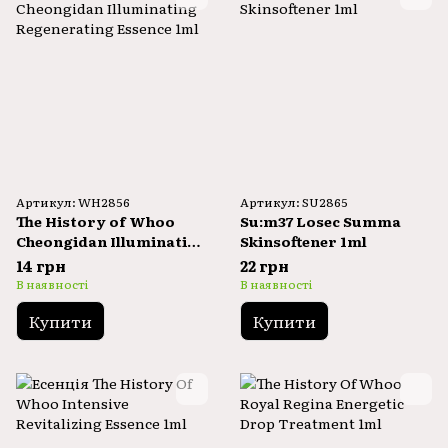
Артикул: WH2856
Артикул: SU2865
The History of Whoo
Su:m37 Losec Summa
Cheongidan Illuminating
Skinsoftener 1ml
Regenerating Essence
14 грн
22 грн
1ml
В наявності
В наявності
Купити
Купити