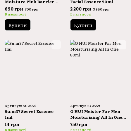
Moisture Pink Barrier
Facial Essence 50ml
Essence 20 ml
690 грн
2 200 грн
700 грн
3 980 грн
В наявності
В наявності
Купити
Купити
Артикул: SU2454
Артикул: O 2559
Su:m37 Secret Essence
O HUI Meister For Men
1ml
Moisturizing All In One
80ml
14 грн
750 грн
В наявності
В наявності