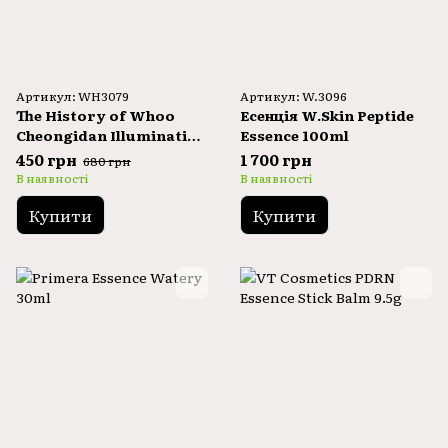
Артикул: WH3079
Артикул: W.3096
The History of Whoo
Есенція W.Skin Peptide
Cheongidan Illuminating
Essence 100ml
Regenerating Essence
450 грн
1 700 грн
680 грн
8ml
В наявності
В наявності
Купити
Купити