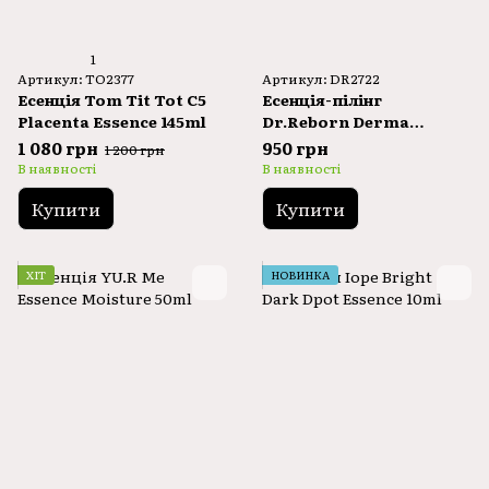
1
Артикул: TO2377
Артикул: DR2722
Есенція Tom Tit Tot C5
Есенція-пілінг
Placenta Essence 145ml
Dr.Reborn Derma
Peeling Essence 50ml
1 080 грн
950 грн
1 200 грн
В наявності
В наявності
Купити
Купити
ХІТ
НОВИНКА