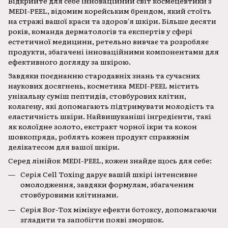
Відкрийте для себе інноваційний світ космецевтики з
MEDI-PEEL, відомим корейським брендом, який стоїть
на стражі вашої краси та здоров'я шкіри. Більше десяти
років, команда дерматологів та експертів у сфері
естетичної медицини, ретельно вивчає та розробляє
продукти, збагачені інноваційними компонентами для
ефективного догляду за шкірою.
Завдяки поєднанню стародавніх знань та сучасних
наукових досягнень, косметика MEDI-PEEL містить
унікальну суміш пептидів, стовбурових клітин,
колагену, які допомагають підтримувати молодість та
еластичність шкіри. Найвишуканіші інгредієнти, такі
як колоїдне золото, екстракт чорної ікри та кокон
шовкопряда, роблять кожен продукт справжнім
делікатесом для вашої шкіри.
Серед лінійок MEDI-PEEL, кожен знайде щось для себе:
Серія Cell Toxing дарує вашій шкірі інтенсивне
омолодження, завдяки формулам, збагаченим
стовбуровими клітинами.
Серія Bor-Tox мімікує ефекти ботоксу, допомагаючи
згладити та запобігти появі зморшок.