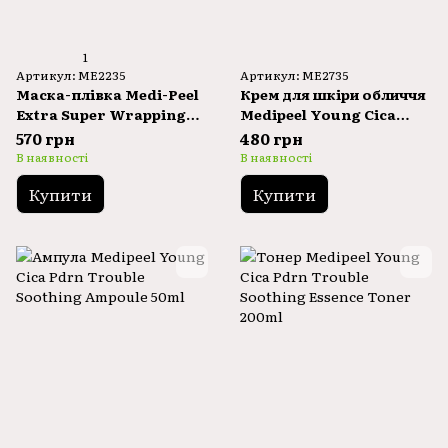
1
Артикул: ME2235
Артикул: ME2735
Маска-плівка Medi-Peel
Крем для шкіри обличчя
Extra Super Wrapping
Medipeel Young Cica
Mask
Pdrn Soothing Cream
570 грн
480 грн
80ml
В наявності
В наявності
Купити
Купити