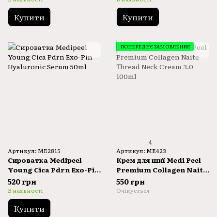
Купити
Купити
ПОПЕРЕДНЄ ЗАМОВЛЕННЯ
4
Артикул: ME2815
Артикул: ME423
Сироватка Medipeel
Крем для шиї Medi Peel
Young Cica Pdrn Exo-Pin
Premium Collagen Naite
Hyaluronic Serum 50ml
Thread Neck Cream 3.0
520 грн
550 грн
100ml
В наявності
Очікується
Купити