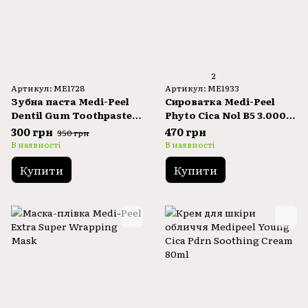
2
Артикул: ME1728
Артикул: ME1933
Зубна паста Medi-Peel
Сироватка Medi-Peel
Dentil Gum Toothpaste
Phyto Cica Nol B5 3.000
100g
Shot Serum 50g
300 грн
470 грн
350 грн
В наявності
В наявності
Купити
Купити