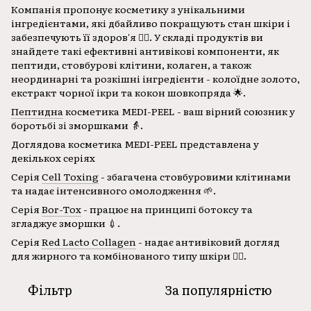
Компанія пропонує косметику з унікальними
інгредієнтами, які дбайливо покращують стан шкіри і
забезпечують її здоров'я 💆‍♀️. У складі продуктів ви
знайдете такі ефективні антивікові компоненти, як
пептиди, стовбурові клітини, колаген, а також
неординарні та розкішні інгредієнти - колоїдне золото,
екстракт чорної ікри та кокон шовкопряда 🌟.
Пептидна
косметика MEDI-PEEL - ваш вірний союзник у
боротьбі зі зморшками 👵.
Доглядова косметика MEDI-PEEL представлена у
декількох серіях
Серія
Cell Toxing
- збагачена стовбуровими клітинами
та надає інтенсивного омолодження 🌱.
Серія
Bor-Tox
- працює на принципі ботоксу та
згладжує зморшки 💉.
Серія
Red Lacto Collagen
- надає антивіковий догляд
для жирного та комбінованого типу шкіри 🧖‍♀️.
Фільтр
За популярністю