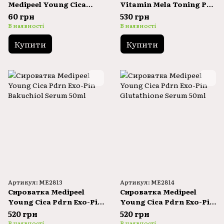
Medipeel Young Cica
Vitamin Mela Toning Pad
Pdrn Trouble Soothing
2x
60 грн
530 грн
Mask 25ml
В наявності
В наявності
Купити
Купити
Артикул: ME2813
Артикул: ME2814
Сироватка Medipeel
Сироватка Medipeel
Young Cica Pdrn Exo-Pin
Young Cica Pdrn Exo-Pin
Bakuchiol Serum 50ml
Glutathione Serum 50ml
520 грн
520 грн
В наявності
В наявності