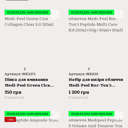
ПОПЕРЕДНЄ ЗАМОВЛЕННЯ
ПОПЕРЕДНЄ ЗАМОВЛЕННЯ
2
3
Артикул: ME2275
Артикул: ME430
Пінка для вмивання
Набір для шкіри обличчя
Medi-Peel Green Cica
Medi-Peel Bor-Tox 5
Collagen Clear 2.0 120ml
Peptide Multi Care Kit
350 грн
1 200 грн
(30ml+50g+30ml+30ml)
Очікується
Очікується
ПОПЕРЕДНЄ ЗАМОВЛЕННЯ
ПОПЕРЕДНЄ ЗАМОВЛЕННЯ
−13%