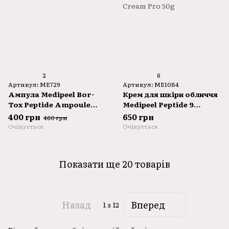
2
6
Артикул: ME729
Артикул: ME1084
Ампула Medipeel Bor-
Крем для шкіри обличчя
Tox Peptide Ampoule
Medipeel Peptide 9
30ml
Volume And Tension Tox
400 грн
650 грн
460 грн
Cream Pro 50g
Очікується
Очікується
Показати ще 20 товарів
Назад
Вперед
1
з 12