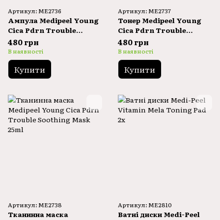
Артикул: ME2736
Артикул: ME2737
Ампула Medipeel Young
Тонер Medipeel Young
Cica Pdrn Trouble
Cica Pdrn Trouble
Soothing Ampoule 50ml
Soothing Essence Toner
480 грн
480 грн
200ml
В наявності
В наявності
Купити
Купити
Артикул: ME2738
Артикул: ME2810
Тканинна маска
Ватні диски Medi-Peel