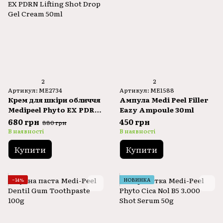
2
2
Артикул: ME2734
Артикул: ME1588
Крем для шкіри обличчя
Ампула Medi Peel Filler
Medipeel Phyto EX PDRN
Eazy Ampoule 30ml
Lifting Shot Drop Gel
680 грн
450 грн
880 грн
Cream 50ml
В наявності
В наявності
Купити
Купити
−14%
НОВИНКА