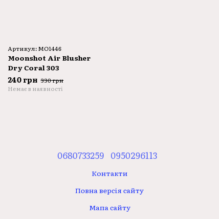
Артикул: MO1446
Moonshot Air Blusher
Dry Coral 303
240 грн
330 грн
Немає в наявності
0680733259
0950296113
Контакти
Повна версія сайту
Мапа сайту