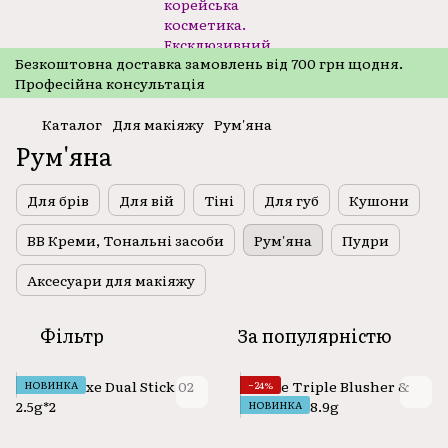
Безкоштовнa доставка замовлень від 700 грн щодня.
Професійна консультація
Каталог
Для макіяжу
Рум'яна
Рум'яна
Для брів
Для вій
Тіні
Для губ
Кушони
ВВ Креми, Тональні засоби
Рум'яна
Пудри
Аксесуари для макіяжу
Фільтр
За популярністю
НОВИНКА
−24%
НОВИНКА