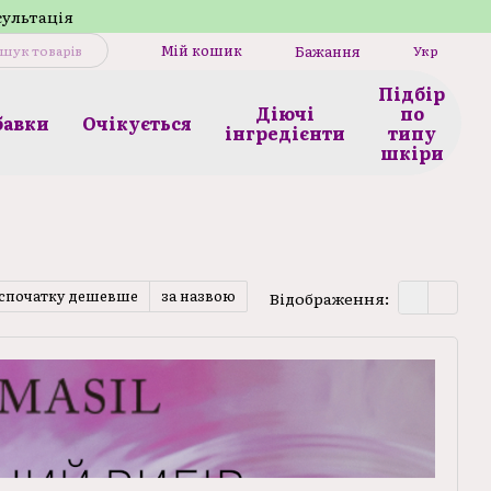
сультація
Мій кошик
Бажання
Укр
Підбір
Діючі
по
бавки
Очікується
інгредієнти
типу
шкіри
спочатку дешевше
за назвою
Відображення: