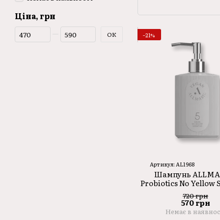
Ціна, грн
Від Ціна, грн
До Ціна, грн
ОК
−21%
Артикул: AL1968
Шампунь ALLMAS
Probiotics No Yellow
500ml
720 грн
570 грн
Немає в наявнос