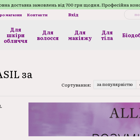
внa доставка замовлень від 700 грн щодня. Професійна кон
Вхід
про магазин
Контакти
Для
Для
Для
Для
шкіри
Біодо
волосся
макіяжу
тілa
обличчя
SIL за
за популярністю
Сортування: