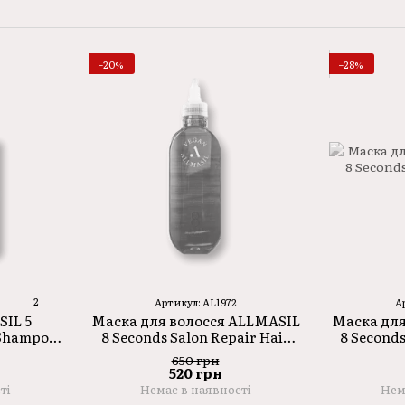
−20%
−28%
2
Артикул: AL1972
А
Маска для волосся ALLMASIL
Маска для
IL 5
8 Seconds Salon Repair Hair
8 Second
 Shampoo
Mask 350ml
650 грн
520 грн
Немає в наявності
Нем
ті