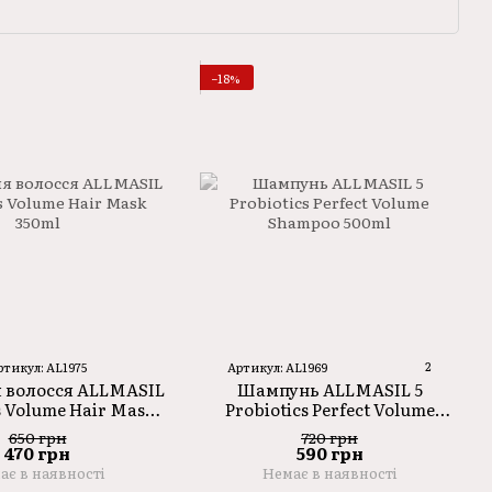
−18%
2
ртикул: AL1975
Артикул: AL1969
 волосся ALLMASIL
Шампунь ALLMASIL 5
s Volume Hair Mask
Probiotics Perfect Volume
350ml
Shampoo 500ml
650 грн
720 грн
470 грн
590 грн
ає в наявності
Немає в наявності