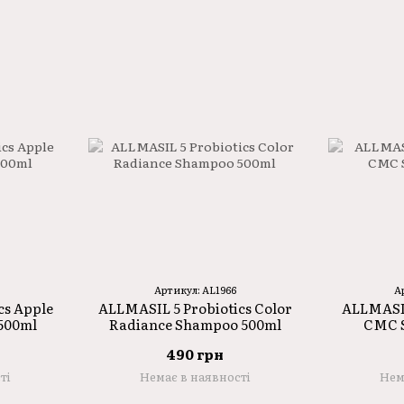
Артикул: AL1966
А
cs Apple
ALLMASIL 5 Probiotics Color
ALLMASIL
500ml
Radiance Shampoo 500ml
CMC 
490 грн
ті
Немає в наявності
Нем