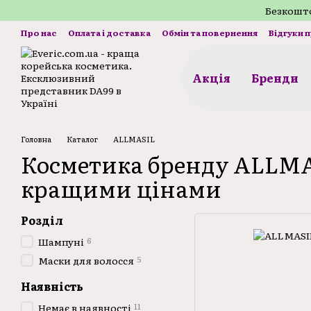
Перейти до основного контенту
Безкошто
Про нас
Оплата і доставка
Обмін та повернення
Відгуки 
Акція
Бренди
Головна
Каталог
ALLMASIL
Косметика бренду ALLMA
кращими цінами
Розділ
6
Шампуні
5
Маски для волосся
Наявність
11
Немає в наявності