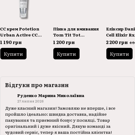
CC крем Potetion
Пінка для вмивання
Еліксир Dan
Urban Active CC
Tom Tit Tot
Cell Elixir Rx
Cream 50ml
Soothing Soft Milk
5ml*2pcs
1 190 грн
1 200 грн
2 200 грн
4 
Cleansing
Купити
Купити
Купити
Відгуки про магазин
Руденко Марина Миколаївна
27 липня 2026
Дуже класний магазин! Замовляю не вперше, і все
пройшло ідеально: швидка доставка, надійне
пакування та приємний бонус у посилці. Товар
оригінальний і дуже якісний. Дякую команді за
чудовий сервіс, тепер я ваша постійна клієнтка!