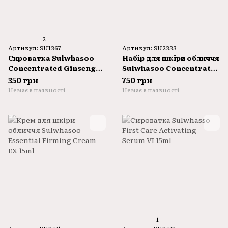
2
Артикул: SU1367
Артикул: SU2333
Сироватка Sulwhasoo
Набір для шкіри обличчя
Concentrated Ginseng
Sulwhasoo Concentrated
Brightening Serum 8ml
Ginseng Anti-Aging Set
350 грн
750 грн
5 Items
Немає в наявності
Немає в наявності
1