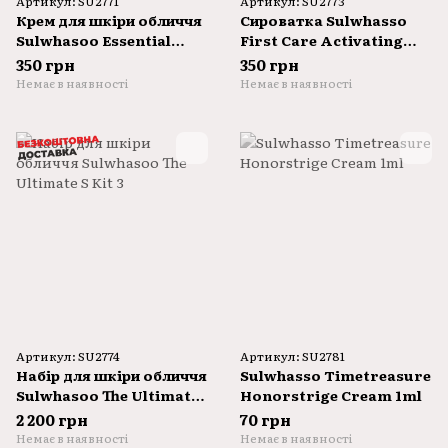
Артикул: SU2771
Артикул: SU2773
Крем для шкіри обличчя
Сироватка Sulwhasso
Sulwhasoo Essential
First Care Activating
Firming Cream EX 15ml
Serum VI 15ml
350 грн
350 грн
Немає в наявності
Немає в наявності
Артикул: SU2774
Артикул: SU2781
Набір для шкіри обличчя
Sulwhasso Timetreasure
Sulwhasoo The Ultimate
Honorstrige Cream 1ml
S Kit 3
2 200 грн
70 грн
Немає в наявності
Немає в наявності