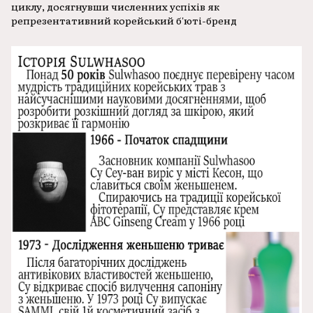
циклу, досягнувши численних успіхів як
репрезентативний корейський б'юті-бренд