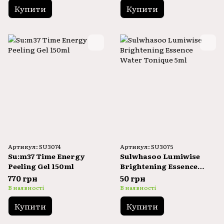
Купити
Купити
Артикул: SU3074
Артикул: SU3075
Su:m37 Time Energy
Sulwhasoo Lumiwise
Peeling Gel 150ml
Brightening Essence
Water Tonique 5ml
770 грн
50 грн
В наявності
В наявності
Купити
Купити