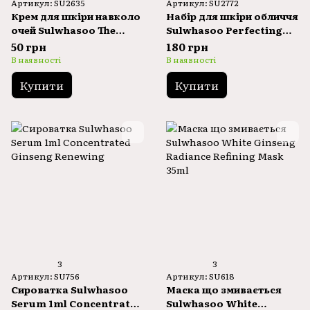
Артикул: SU2635
Артикул: SU2772
Крем для шкіри навколо
Набір для шкіри обличчя
очей Sulwhasoo The
Sulwhasoo Perfecting
Ultimate S Eye Cream
Renewing Kit 2 Items
50 грн
180 грн
1ml
В наявності
В наявності
Купити
Купити
3
3
Артикул: SU756
Артикул: SU618
Сироватка Sulwhasoo
Маска що змивається
Serum 1ml Concentrated
Sulwhasoo White