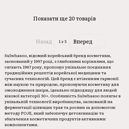
Показати ще 20 товарів
Назад
Вперед
1
з 3
Sulwhasoo, відомий корейський бренд косметики,
заснований у 1997 році, з глибокими коріннями, що
сягають 1967 року, пропонує унікальне поєднання
традиційних рецептів корейської медицини та
сучасних технологій. Цей бренд є втіленням гармонії
між наукою та природою, пропонуючи косметику для
омолодження шкіри, ідеально підходящу для людей
вікової категорії 30+. Особливість Sulwhasoo полягає в
унікальній технології виробництва, заснованій на
ферментації цілющих трав та рослин за допомогою
методу POJE, який забезпечує детоксикацію та
збагачення косметичних продуктів активними
компонентами.