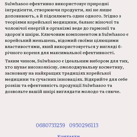
Sulwhasoo ефективно використовує природні
інгредієнти, створюючи продукти, які не лише
доповнюють, а й підсилюють один одного. Згідно з
теоріями корейської медицини, баланс жіночої та
чоловічої енергій в організмі веде до гармонії та
здоров'я шкіри. Ключовим компонентом в Sulwhasoo є
корейський женьшень, відомий своїми цілющими
властивостями, який використовується у вигляді 6-
річного кореня для максимальної ефективності.
Таким чином, Sulwhasoo є ідеальним вибором для тих,
хто шукає високоякісну, омолоджувальну косметику,
засновану на найкращих традиціях корейської
медицини та сучасних інноваціях. Відкрийте для себе
розкіш та ефективність продукції Sulwhasoo та
дозвольте вашій шкірі виглядати молодо та сяюче.
0680733259
0950296113
Контакти