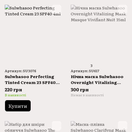
3
Артикул: SU3076
Артикул: SU617
Sulwhasoo Perfecting
Нічна маска Sulwhasoo
Tinted Cream 23 SPF40
Overnight Vitalizing
4ml
Mask Masque Vivifiant
220 грн
300 грн
Nuit 35ml
В наявності
Немає в наявності
Купити