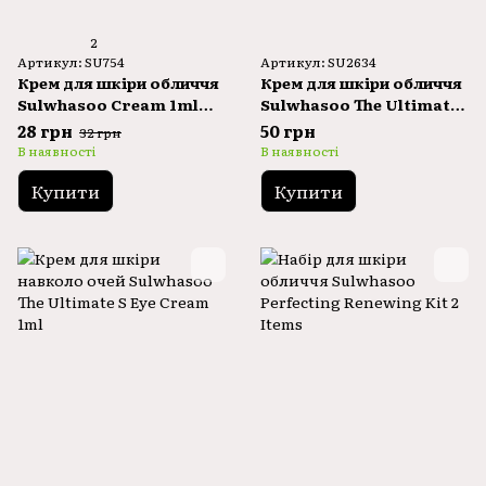
2
Артикул: SU754
Артикул: SU2634
Крем для шкіри обличчя
Крем для шкіри обличчя
Sulwhasoo Cream 1ml
Sulwhasoo The Ultimate
Concentrated Ginseng
S Cream 1ml
28 грн
50 грн
32 грн
Renewing
В наявності
В наявності
Купити
Купити