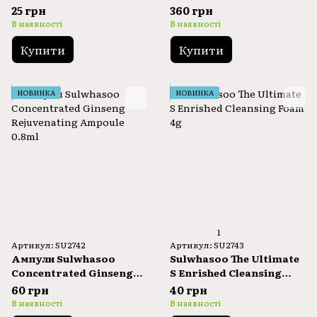
Ginseng Renewing
Ginseng Radiance
25 грн
360 грн
Refining Mask 35ml
В наявності
В наявності
Купити
Купити
НОВИНКА
НОВИНКА
1
Артикул: SU2742
Артикул: SU2743
Ампули Sulwhasoo
Sulwhasoo The Ultimate
Concentrated Ginseng
S Enrished Cleansing
Rejuvenating Ampoule
Foam 4g
60 грн
40 грн
0.8ml
В наявності
В наявності