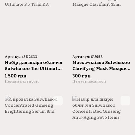
Артикул: SU2633
Артикул: SU958
Набір для шкіри обличчя
Маска-плівка Sulwhasoo
Sulwhasoo The Ultimate
Clarifyng Mask Masque
S 5 Trial Kit
Clarifiant 35ml
1 500 грн
300 грн
Немає в наявності
Немає в наявності