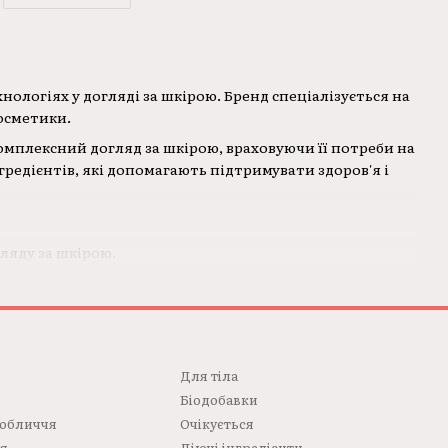
нологіях у догляді за шкірою. Бренд спеціалізується на
косметики.
комплексний догляд за шкірою, враховуючи її потреби на
редієнтів, які допомагають підтримувати здоров'я і
ляду за шкірою.
кіри та забезпечують її здоров'я та красу.
 щоб забезпечити найвищий стандарт.
чи зволожувальні креми, сироватки, тоніки, маски та
ючою.
Для тілa
Біодобавки
 обличчя
Очікується
ся
Діючі інгредієнти