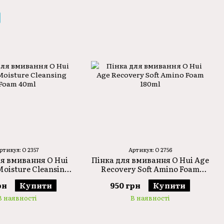
допомагають підтримувати здоров'я і красу шкіри.
х наукових розробок у сфері догляду за шкірою.
 вирішують різноманітні проблеми шкіри та
ий контроль якості та безпеки, щоб забезпечити
аохотити кожну людину прийняти свою красу.
их дослідженнях, використовують передові
и, щоб перетворити вашу шкіру - незалежно від
ртикул: O 2357
Артикул: O 2756
ля вмивання O Hui
Пінка для вмивання O Hui Age
Moisture Cleansing
Recovery Soft Amino Foam
Foam 40ml
180ml
рн
Купити
950 грн
Купити
В наявності
В наявності