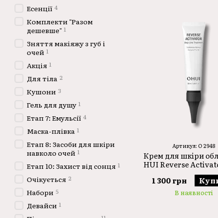
4
Есенції
Комплекти "Разом
1
дешевше"
Зняття макіяжу з губ і
1
очей
1
Акція
2
Для тіла
3
Кушони
1
Гель для душу
4
Етап 7: Емульсії
1
Маска-плівка
Етап 8: Засоби для шкіри
Артикул: O 2948
1
навколо очей
Крем для шкіри об
HUI Reverse Activat
1
Етап 10: Захист від сонця
Line Treatment 
2
Очікується
1 300 грн
Куп
5
Набори
В наявності
1
Девайси
11