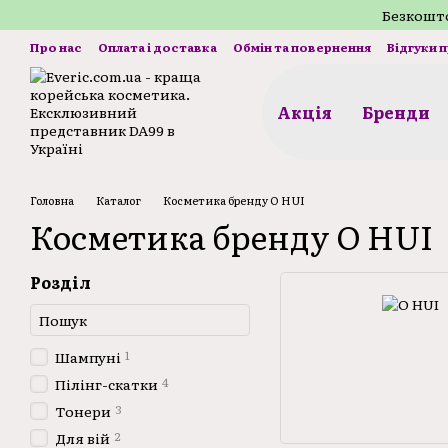
Перейти до основного контенту
Безкошто
Про нас
Оплата і доставка
Обмін та повернення
Відгуки 
Акція
Бренди
Головна
Каталог
Косметика бренду O HUI
Косметика бренду O HUI
Розділ
1
Шампуні
4
Пілінг-скатки
3
Тонери
2
Для вій