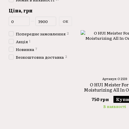
Ціна, грн
Від Ціна, грн
До Ціна, грн
ОК
2
Попереднє замовлення
1
Акція
7
Новинка
2
Безкоштовна доставка
Артикул: O 2559
O HUI Meister Fo
Moisturizing All In 
750 грн
Купи
В наявності