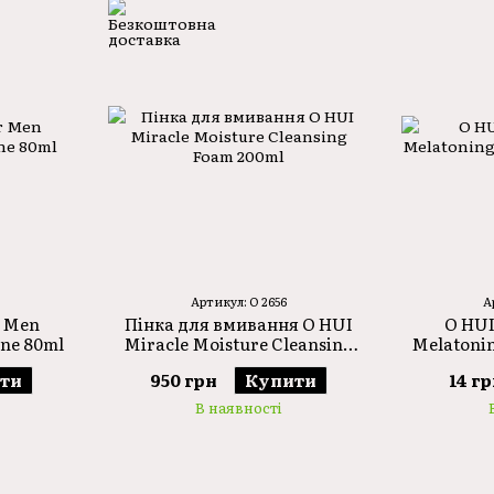
Артикул: O 2656
А
r Men
Пінка для вмивання O HUI
O HUI
One 80ml
Miracle Moisture Cleansing
Melatoni
Foam 200ml
ти
950 грн
Купити
14 г
В наявності