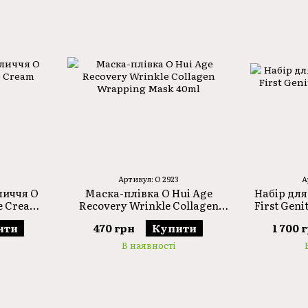
Артикул: O 2923
А
личчя O
Маска-плівка O Hui Age
Набір для
e Cream
Recovery Wrinkle Collagen
First Geni
Wrapping Mask 40ml
ити
470 грн
Купити
1 700 
В наявності