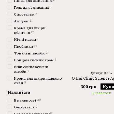
Пінка для вмивання
1
Гель для вмивання
7
Сироватки
4
Ампули
Крема для шкіри
17
обличчя
1
Нічні маски
13
Пробники
2
Тональні засоби
6
Сонцезахисний крем
Інші сонцезахисні
2
засоби
Артикул: O 2757
O Hui Clinic Science A
Крема для шкіри навколо
5
очей
300 грн
Купи
Наявність
В наявності
20
В наявності
2
Очікується
67
Немає в наявності