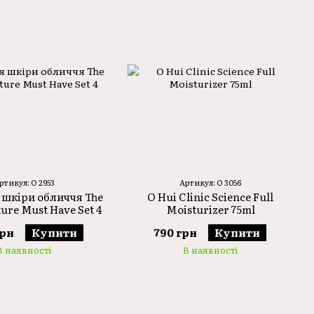
ртикул: O 2953
Артикул: O 3056
 шкіри обличчя The
O Hui Clinic Science Full
ture Must Have Set 4
Moisturizer 75ml
грн
Купити
790 грн
Купити
В наявності
В наявності