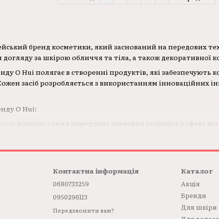
рейський бренд косметики, який заснований на передових тех
я догляду за шкірою обличчя та тіла, а також декоративної 
нду O Hui полягає в створенні продуктів, які забезпечують 
Кожен засіб розробляється з використанням інноваційних інг
нду O Hui:
огії: використання передових наукових розробок у сфері дог
: розробка продуктів, які вирішують різноманітні проблеми ш
всі продукти проходять строгий контроль якості та безпеки,
широкий асортимент засобів для догляду за шкірою, включаю
Контактна інформація
Каталог
опоможуть підтримувати вашу шкіру молодою, здоровою і ся
0680733259
Акція
Бренди
0950296113
Для шкіри
Передзвонити вам?
Для волос