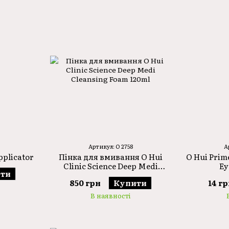
Артикул: O 2758
А
pplicator
Пінка для вмивання O Hui
O Hui Prim
Clinic Science Deep Medi
Ey
ти
Cleansing Foam 120ml
850 грн
Купити
14 г
В наявності