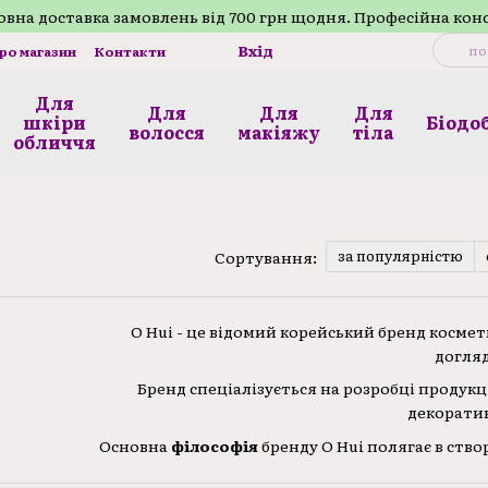
внa доставка замовлень від 700 грн щодня. Професійна кон
Вхід
про магазин
Контакти
Для
Для
Для
Для
шкіри
Біодо
волосся
макіяжу
тілa
обличчя
за популярністю
Сортування:
O Hui - це відомий корейський бренд косме
догляд
Бренд спеціалізується на розробці продукці
декоратив
Основна
філософія
бренду O Hui полягає в ств
догляд за шкірою, враховуючи її потреби на різ