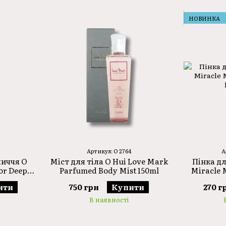
використанням інноваційних інгредієнтів, які 
Основні принципи бренду O Hui:
НОВИНКА
•
Інноваційні технології:
використання передови
•
Комплексний підхід:
розробка продуктів, які
забезпечують її здоров'я та красу.
•
Якість і безпека:
всі продукти проходять строг
найвищий стандарт.
Місія O HUI
- подарувати шкірі гармонію та з
Проривні формули OHUI, засновані на невпинн
технології та ексклюзивно розроблені комплекс
вашого віку та проблем.
Артикул: O 2764
А
личчя O
Міст для тіла O Hui Love Mark
Пінка д
or Deep
Parfumed Body Mist 150ml
Miracle 
30ml
ити
750 грн
Купити
270 г
В наявності