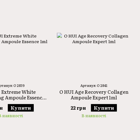
ртикул: O 2839
Артикул: O 2841
 Extreme White
O HUI Age Recovery Collagen
ng Ampoule Essence
Ampoule Expert 1ml
1ml
рн
Купити
22 грн
Купити
В наявності
В наявності