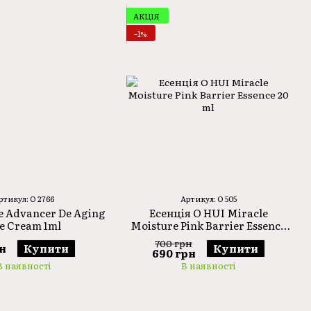
АКЦІЯ
−1%
ртикул: O 2766
Артикул: O 505
e Advancer De Aging
Есенція O HUI Miracle
e Cream 1ml
Moisture Pink Barrier Essence
20 ml
700 грн
рн
Купити
Купити
690 грн
В наявності
В наявності