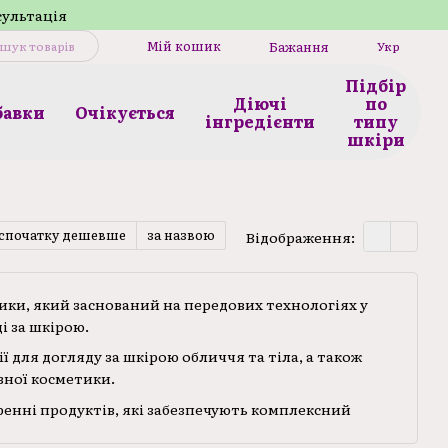
сультація
Мій кошик
Бажання
Укр
Підбір
Діючі
по
бавки
Очікується
інгредієнти
типу
шкіри
спочатку дешевше
за назвою
Відображення:
тики, який заснований на передових технологіях у
і за шкірою.
ї для догляду за шкірою обличчя та тіла, а також
ної косметики.
оренні продуктів, які забезпечують комплексний
них етапах життя. Кожен засіб розробляється з