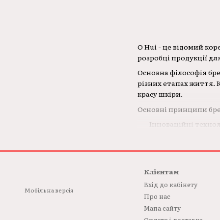
O Hui - це відомий ко
розробці продукції дл
Основна філософія бре
різних етапах життя. 
красу шкіри.
Основні принципи бре
Інноваційні технол
Комплексний підхід
Якість і безпека: 
Бренд O Hui пропонує 
Клієнтам
інші продукти, які д
Вхід до кабінету
Мобільна версія
Про нас
Мапа сайту
Оплата і доставка