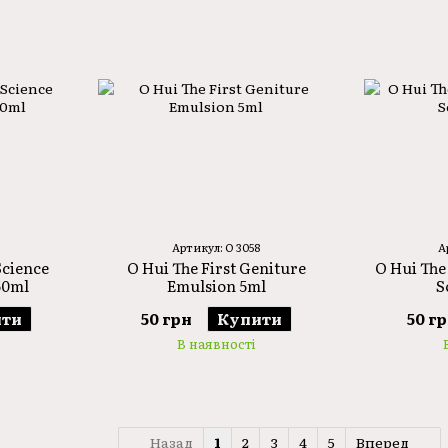
Артикул: O 3058
А
Science
O Hui The First Geniture
O Hui The
50ml
Emulsion 5ml
S
ти
50 грн
Купити
50 г
В наявності
Назад
1
2
3
4
5
Вперед