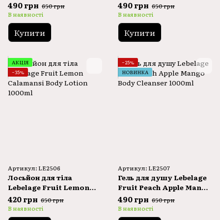
Olive Body Lotion
Body Cleanser 1000ml
490 грн
490 грн
650 грн
650 грн
1000ml
В наявності
В наявності
Купити
Купити
АКЦІЯ
−25%
−35%
НОВИНКА
Артикул: LE2506
Артикул: LE2507
Лосьйон для тіла
Гель для душу Lebelage
Lebelage Fruit Lemon
Fruit Peach Apple Mango
Calamansi Body Lotion
Body Cleanser 1000ml
420 грн
490 грн
650 грн
650 грн
1000ml
В наявності
В наявності