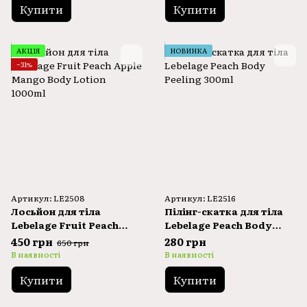
Купити
Купити
АКЦІЯ
НОВИНКА
−31%
Артикул: LE2508
Артикул: LE2516
Лосьйон для тіла
Пілінг-скатка для тіла
Lebelage Fruit Peach
Lebelage Peach Body
Apple Mango Body
Peeling 300ml
450 грн
280 грн
650 грн
Lotion 1000ml
В наявності
В наявності
Купити
Купити