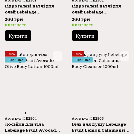
Артикул: LE2501
Артикул: LE2502
Гідрогелеві патчі для
Гідрогелеві патчі для
очей Lebelage
очей Lebelage
Dr.Collagen Hydrogel
Dr.Vitamin Hydrogel Eye
260 грн
260 грн
Eye Patch
Patch
В наявності
В наявності
Купити
Купити
−25%
−25%
НОВИНКА
НОВИНКА
1
Артикул: LE2504
Артикул: LE2505
Лосьйон для тіла
Гель для душу Lebelage
Lebelage Fruit Avocado
Fruit Lemon Calamansi