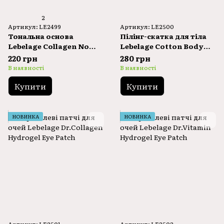
2
Артикул: LE2499
Артикул: LE2500
Тональна основа
Пілінг-скатка для тіла
Lebelage Collagen No
Lebelage Cotton Body
Sebum Foundation 23
Peeling 300ml
220 грн
280 грн
100ml
В наявності
В наявності
Купити
Купити
НОВИНКА
НОВИНКА