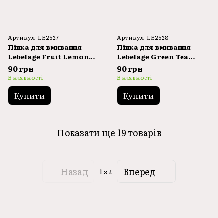
Артикул: LE2527
Артикул: LE2528
Пінка для вмивання
Пінка для вмивання
Lebelage Fruit Lemon
Lebelage Green Tea
Calamansi Cleansing
Cleansing Foam 100ml
90 грн
90 грн
Foam 100ml
В наявності
В наявності
Купити
Купити
Показати ще 19 товарів
Назад
Вперед
1
з 2