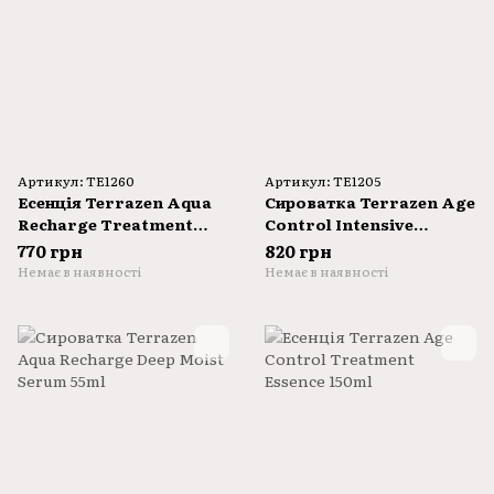
Артикул: TE1260
Артикул: TE1205
Есенція Terrazen Aqua
Сироватка Terrazen Age
Recharge Treatment
Control Intensive
Essence 150ml
Firming Serum 55ml
770 грн
820 грн
Немає в наявності
Немає в наявності