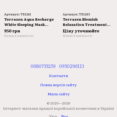
Артикул: TE1261
Артикул: TE1263
Terrazen Aqua Recharge
Terrazen Blemish
White Sleeping Mask
Relaxation Treatment
80ml
Essence 150ml
950 грн
Ціну уточнюйте
Немає в наявності
Немає в наявності
0680733259
0950296113
Контакти
Повна версія сайту
Мапа сайту
© 2020—2026
Інтернет-магазин кращої корейської косметики в Україні
Укр
Рус