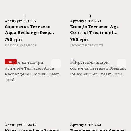
1
1
Артикул: TE1208
Артикул: TE1259
Сироватка Terrazen
Есенція Terrazen Age
Aqua Recharge Deep
Control Treatment
Moist Serum 55ml
Essence 150ml
750 грн
760 грн
Немає в наявності
Немає в наявності
−18%
Артикул: TE2045
Артикул: TE1262
Крем для шкіри обличчя
Крем для шкіри обличчя