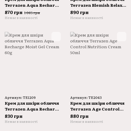
Terrazen Aqua Recharge
Terrazen Blemish Relax
24H Moist Cream 50ml
Barrier Cream 50ml
870 грн
890 грн
1 065 грн
Немає в наявності
Немає в наявності
Артикул: TE1209
Артикул: TE2043
Крем для шкіри обличчя
Крем для шкіри обличчя
Terrazen Aqua Recharge
Terrazen Age Control
Moist Gel Cream 60g
Nutrition Cream 50ml
830 грн
880 грн
Немає в наявності
Немає в наявності