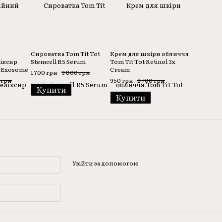
Сироватка Tom Tit Tot
Крем для шкіри обличчя
іксир
Stemcell R5 Serum
Tom Tit Tot Retinol 3x
r Exosome
Cream
1 700 грн
3 800 грн
cs
 грн
950 грн
2 700 грн
Купити
Купити
Увійти за допомогою