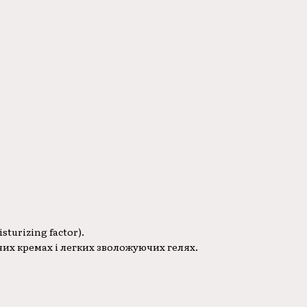
turizing factor).
чих кремах і легких зволожуючих гелях.