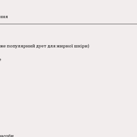
ання
уже популярний дует для жирної шкіри)
е
засоби