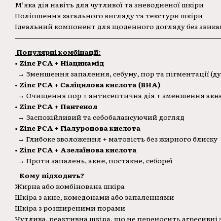
М’яка дія навіть для чутливої та зневодненої шкіри
Поліпшення загального вигляду та текстури шкіри
Ідеальний компонент для щоденного догляду без звик
Популярні комбінації:
• Zinc PCA + Ніацинамід
→ Зменшення запалення, себуму, пор та пігментації (д
• Zinc PCA + Саліцилова кислота (BHA)
→ Очищення пор + антисептична дія + зменшення акн
• Zinc PCA + Пантенол
→ Заспокійливий та себобалансуючий догляд
• Zinc PCA + Гіалуронова кислота
→ Глибоке зволоження + матовість без жирного блиску
• Zinc PCA + Азелаїнова кислота
→ Проти запалень, акне, постакне, себореї
Кому підходить?
Жирна або комбінована шкіра
Шкіра з акне, комедонами або запаленнями
Шкіра з розширеними порами
Чутлива, реактивна шкіра, що не переносить агресивні 