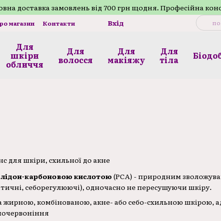
внa доставка замовлень від 700 грн щодня. Професійна кон
Вхід
про магазин
Контакти
Для
Для
Для
Для
шкіри
Біодо
волосся
макіяжу
тілa
обличчя
нс для шкіри, схильної до акне
олідон-карбоновою кислотою
(PCA) - природним зволожувач
птичні, себорегулюючі), одночасно не пересушуючи шкіру.
а жирною, комбінованою, акне- або себо-схильною шкірою, а
 почервоніння