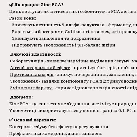
🌿 Як працює Zinc PCA?
Цинк виступає як антисептик і себостатик, а PCA діє як 
Разом вони:
Знижують активність 5-альфа-редуктази - ферменту, щ
Борються з бактеріями Cutibacterium acnes, які провок
Зменшують запалення та подразнення
Підтримують зволоженість і pH-баланс шкіри
Ключові властивості:
Себорегуляція
- зменшує надмірне виділення себуму, м
Антибактеріальний ефект
- пригнічує бактерії, пов'язан
Протизапальна дія
- знижує почервоніння, запалення,
Зволоження
- завдяки компоненту PCA підтримує водн
Зміцнення бар'єру
- сприяє відновленню цілісності епі
Джерело:
Zinc PCA - це синтетичне з'єднання, яке імітує природни
У косметиці використовується у концентраціях 0.1–1%, н
✅ Основні переваги:
Контроль себуму без ефекту пересушування
Профілактика комедонів, акне і запалень