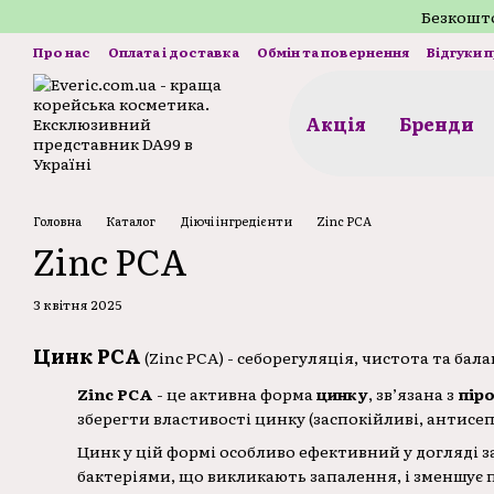
Перейти до основного контенту
Безкошто
Про нас
Оплата і доставка
Обмін та повернення
Відгуки 
Акція
Бренди
Головна
Каталог
Діючі інгредієнти
Zinc PCA
Zinc PCA
3 квітня 2025
Цинк PCA
(Zinc PCA) - себорегуляція, чистота та бала
Zinc PCA
- це активна форма
цинку
, зв’язана з
пір
зберегти властивості цинку (заспокійливі, антисе
Цинк у цій формі особливо ефективний у догляді з
бактеріями, що викликають запалення, і зменшує