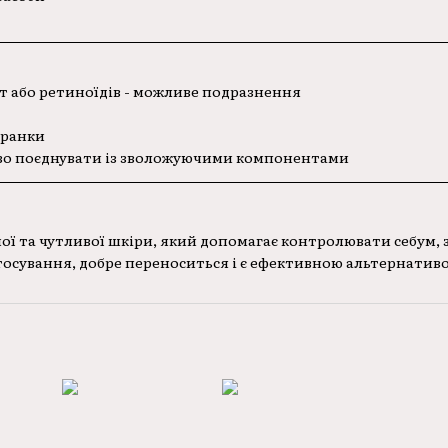
т або ретиноїдів - можливе подразнення
 ранки
во поєднувати із зволожуючими компонентами
ної та чутливої шкіри, який допомагає контролювати себум, 
тосування, добре переноситься і є ефективною альтернати