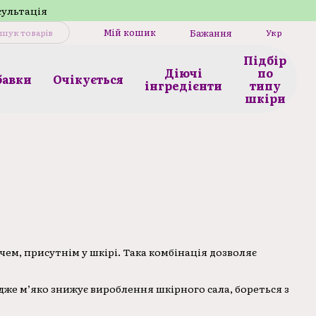
сультація
Мій кошик
Бажання
Укр
Підбір
Діючі
по
бавки
Очікується
інгредієнти
типу
шкіри
ем, присутнім у шкірі. Така комбінація дозволяє
дже м’яко знижує вироблення шкірного сала, бореться з