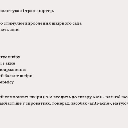
зволожувач і транспортер.
о стимулює вироблення шкірного сала
ують акне
атує шкіру
і з акне
 подразнення
ий баланс шкіри
дермісу
й компонент шкіри (PCA входить до складу NMF - natural mois
айчастіше у сироватках, тонерах, засобах «anti-acne», матую