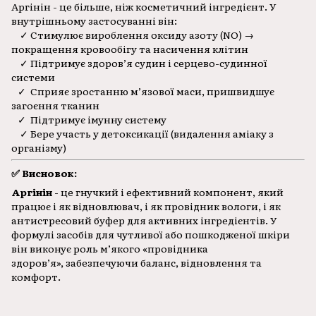
Аргінін - це більше, ніж косметичний інгредієнт. У
внутрішньому застосуванні він:
✓ Стимулює вироблення оксиду азоту (NO) →
покращення кровообігу та насичення клітин
✓ Підтримує здоров’я судин і серцево-судинної
системи
✓ Сприяє зростанню м’язової маси, пришвидшує
загоєння тканин
✓ Підтримує імунну систему
✓ Бере участь у детоксикації (видалення аміаку з
організму)
✅ Висновок:
Аргінін
- це гнучкий і ефективний компонент, який
працює і як відновлювач, і як провідник вологи, і як
антистресовий буфер для активних інгредієнтів. У
формулі засобів для чутливої або пошкодженої шкіри
він виконує роль м’якого «провідника
здоров’я», забезпечуючи баланс, відновлення та
комфорт.