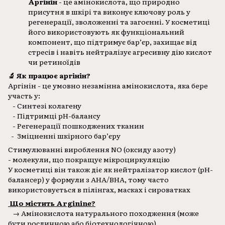
Аргінін
- це амінокислота, що природно
присутня в шкірі та виконує ключову роль у
регенерації, зволоженні та загоєнні. У косметиці
його використовують як функціональний
компонент, що підтримує бар’єр, захищає від
стресів і навіть нейтралізує агресивну дію кислот
чи ретиноїдів
🔬 Як працює аргінін?
Аргінін - це умовно незамінна амінокислота, яка бере
участь у:
- Синтезі колагену
- Підтримці pH-балансу
- Регенерації пошкоджених тканин
- Зміцненні шкірного бар’єру
Стимулюванні вироблення NO (оксиду азоту)
- молекули, що покращує мікроциркуляцію
У косметиці він також діє як нейтралізатор кислот (pH-
балансер) у формули з AHA/BHA, тому часто
використовується в пілінгах, масках і сироватках
Що містить Arginine?
→ Амінокислота натурального походження (може
бути рослинною або біотехнологічною)