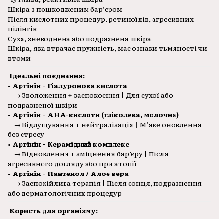
Шкіра з пошкодженим бар’єром
Після кислотних процедур, ретиноїдів, агресивних
пілінгів
Суха, зневоднена або подразнена шкіра
Шкіра, яка втрачає пружність, має ознаки тьмяності чи
втоми
Ідеальні поєднання:
• Аргінін + Гіалуронова кислота
→ Зволоження + заспокоєння
|
Для сухої або
подразненої шкіри
• Аргінін + AHA-кислоти (гліколева, молочна)
→ Відлущування + нейтралізація
|
М’яке оновлення
без стресу
• Аргінін + Керамідний комплекс
→ Відновлення + зміцнення бар’єру
|
Після
агресивного догляду або при атопії
• Аргінін + Пантенол / Алое вера
→ Заспокійлива терапія
|
Після сонця, подразнення
або дерматологічних процедур
Користь для організму: