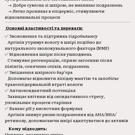
→ Добре сумісна зі шкірою, не викликає подразнень
→ Легко проникає в епідерміс, стимулюючи
відновлювальні процеси
Основні властивості та переваги:
✅ Зволоження та підтримка гідробалансу
Аргінін утримує вологу в шкірі подібно до
натурального зволожувального фактора (NMF)
✅ Відновлення шкіри після ушкоджень
Стимулює регенерацію, сприяє загоєнню після
пілінгів, сонячних опіків, подразнень
✅ Зміцнення шкірного бар’єра
Допомагає відновити ліпідну мантію та запобігає
трансепідермальній втраті вологи
✅ Антиоксидантний потенціал
Захищає клітини від оксидативного стресу,
уповільнює процеси старіння
✅ Баланс pH у кислотних формулах
Аргінін знижує ризик подразнення від AHA/BHA/
ретинолу, допомагаючи шкірі адаптуватися до активів
Кому підходить:
Чутлива, реактивна шкіра