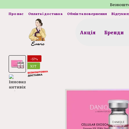
Перейти до основного контенту
Безкошто
Про нас
Оплата і доставка
Обмін та повернення
Відгуки 
Акція
Бренди
−57%
ХІТ