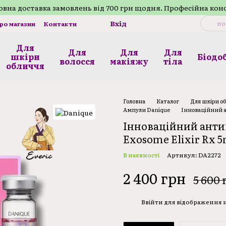
внa доставка замовлень від 700 грн щодня. Професійна кон
Вхід
про магазин
Контакти
Для
Для
Для
Для
шкіри
Біодо
волосся
макіяжу
тілa
обличчя
Головна
Каталог
Для шкіри о
Ампули Danique
Інноваційний ан
Інноваційний антив
Exosome Elixir Rx 5
В наявності
Артикул: DA2272
2 400 грн
5 600 
Ввійти
для відображення
%