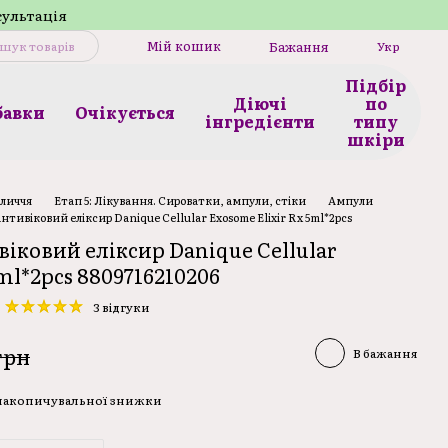
сультація
Мій кошик
Бажання
Укр
Підбір
Діючі
по
бавки
Очікується
інгредієнти
типу
шкіри
бличчя
Етап 5: Лікування. Сироватки, ампули, стіки
Ампули
тивіковий еліксир Danique Cellular Exosome Elixir Rx 5ml*2pcs
іковий еліксир Danique Cellular
ml*2pcs 8809716210206
3 відгуки
грн
В бажання
 накопичувальної знижки