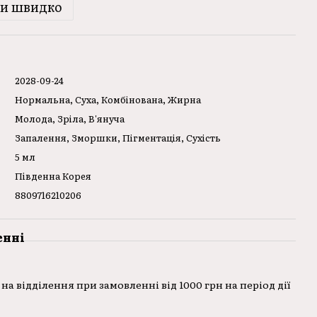
ти швидко
2028-09-24
Нормальна, Суха, Комбінована, Жирна
Молода, Зріла, В'януча
Запалення, Зморшки, Пігментація, Сухість
5 мл
Південна Корея
8809716210206
енні
на відділення при замовленні від 1000 грн на період дії