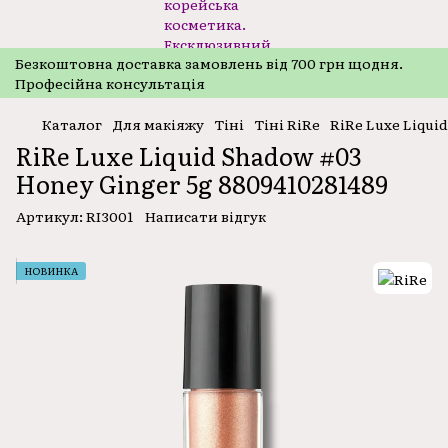
Безкоштовнa доставка замовлень від 700 грн щодня.
Професійна консультація
Каталог
Для макіяжу
Тіні
Тіні RiRe
RiRe Luxe Liqui
RiRe Luxe Liquid Shadow #03
Honey Ginger 5g 8809410281489
Артикул:
RI3001
Написати відгук
НОВИНКА