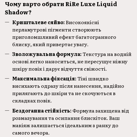
Чому варто обрати RiRe Luxe Liquid
Shadow?
Кришталеве сяйво:
Високоякісні
перламутрові пігменти створюють
приголомшливий ефект багатогранного
блиску, який привертає увагу.
Зволожувальна формула:
Текстура на водній
основі легко наноситься, не пересушує ніжну
шкіру повік і дарує відчуття свіжості.
Максимальна фіксація:
Тіні швидко
висихають одразу після нанесення, надійно
прилягають до шкіри та не скочуються в
складках повік.
Бездоганна стійкість:
Формула захищена від
розмазування та осипання блискіток. Ваш
макіяж залишається ідеальним з ранку до
самого вечора.