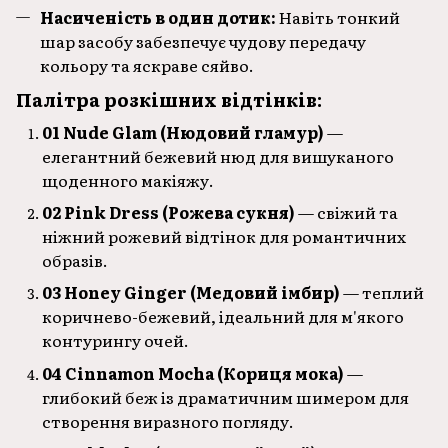
Насиченість в один дотик:
Навіть тонкий
шар засобу забезпечує чудову передачу
кольору та яскраве сяйво.
Палітра розкішних відтінків:
01 Nude Glam (Нюдовий гламур)
—
елегантний бежевий нюд для вишуканого
щоденного макіяжу.
02 Pink Dress (Рожева сукня)
— свіжий та
ніжний рожевий відтінок для романтичних
образів.
03 Honey Ginger (Медовий імбир)
— теплий
коричнево-бежевий, ідеальний для м'якого
контурингу очей.
04 Cinnamon Mocha (Кориця мока)
—
глибокий беж із драматичним шимером для
створення виразного погляду.