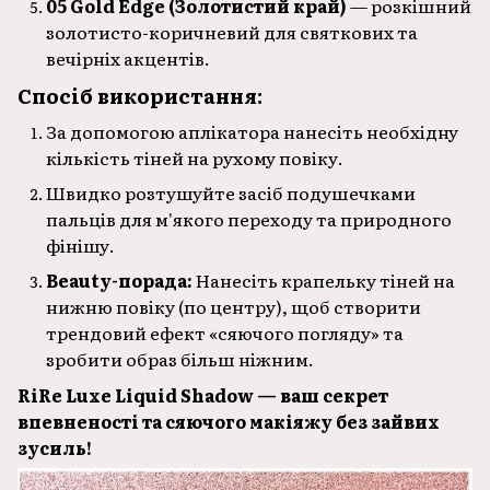
05 Gold Edge (Золотистий край)
— розкішний
золотисто-коричневий для святкових та
вечірніх акцентів.
Спосіб використання:
За допомогою аплікатора нанесіть необхідну
кількість тіней на рухому повіку.
Швидко розтушуйте засіб подушечками
пальців для м'якого переходу та природного
фінішу.
Beauty-порада:
Нанесіть крапельку тіней на
нижню повіку (по центру), щоб створити
трендовий ефект «сяючого погляду» та
зробити образ більш ніжним.
RiRe Luxe Liquid Shadow — ваш секрет
впевненості та сяючого макіяжу без зайвих
зусиль!