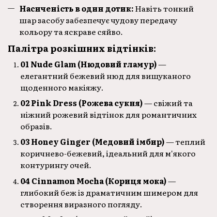
Насиченість в один дотик:
Навіть тонкий
шар засобу забезпечує чудову передачу
кольору та яскраве сяйво.
Палітра розкішних відтінків:
01 Nude Glam (Нюдовий гламур)
—
елегантний бежевий нюд для вишуканого
щоденного макіяжу.
02 Pink Dress (Рожева сукня)
— свіжий та
ніжний рожевий відтінок для романтичних
образів.
03 Honey Ginger (Медовий імбир)
— теплий
коричнево-бежевий, ідеальний для м'якого
контурингу очей.
04 Cinnamon Mocha (Кориця мока)
—
глибокий беж із драматичним шимером для
створення виразного погляду.