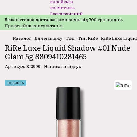
Безкоштовнa доставка замовлень від 700 грн щодня.
Професійна консультація
Каталог
Для макіяжу
Тіні
Тіні RiRe
RiRe Luxe Liqui
RiRe Luxe Liquid Shadow #01 Nude
Glam 5g 8809410281465
Артикул:
RI2999
Написати відгук
НОВИНКА