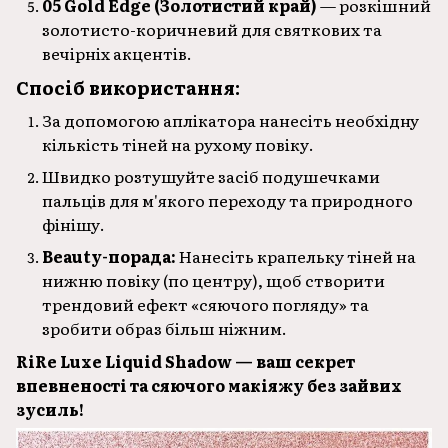
05 Gold Edge (Золотистий край)
— розкішний
золотисто-коричневий для святкових та
вечірніх акцентів.
Спосіб використання:
За допомогою аплікатора нанесіть необхідну
кількість тіней на рухому повіку.
Швидко розтушуйте засіб подушечками
пальців для м'якого переходу та природного
фінішу.
Beauty-порада:
Нанесіть крапельку тіней на
нижню повіку (по центру), щоб створити
трендовий ефект «сяючого погляду» та
зробити образ більш ніжним.
RiRe Luxe Liquid Shadow — ваш секрет
впевненості та сяючого макіяжу без зайвих
зусиль!