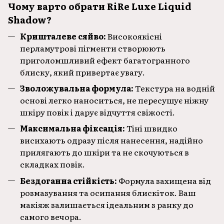
Чому варто обрати RiRe Luxe Liquid
Shadow?
Кришталеве сяйво:
Високоякісні
перламутрові пігменти створюють
приголомшливий ефект багатогранного
блиску, який привертає увагу.
Зволожувальна формула:
Текстура на водній
основі легко наноситься, не пересушує ніжну
шкіру повік і дарує відчуття свіжості.
Максимальна фіксація:
Тіні швидко
висихають одразу після нанесення, надійно
прилягають до шкіри та не скочуються в
складках повік.
Бездоганна стійкість:
Формула захищена від
розмазування та осипання блискіток. Ваш
макіяж залишається ідеальним з ранку до
самого вечора.