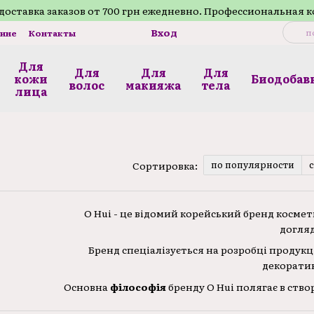
доставка заказов от 700 грн ежедневно. Профессиональная 
Вход
зине
Контакты
Для
Для
Для
Для
кожи
Биодобав
волос
макияжа
телa
лица
по популярности
Сортировка:
O Hui - це відомий корейський бренд косме
догляд
Бренд спеціалізується на розробці продукці
декоратив
Основна
філософія
бренду O Hui полягає в ств
догляд за шкірою, враховуючи її потреби на різ