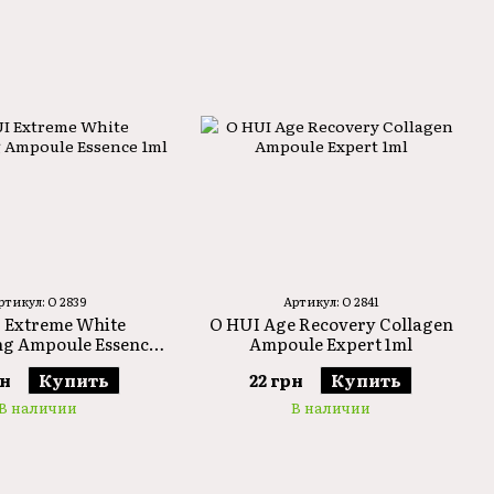
ртикул: O 2839
Артикул: O 2841
 Extreme White
O HUI Age Recovery Collagen
ng Ampoule Essence
Ampoule Expert 1ml
1ml
рн
Купить
22 грн
Купить
В наличии
В наличии