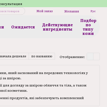
консультация
Мой заказ
Желания
Рус
Подбор
Действующие
по
ки
Ожидается
ингредиенты
типу
кожи
сначала дешевле
по названию
Отображение:
тики, який заснований на передових технологіях у
і за шкірою.
ї для догляду за шкірою обличчя та тіла, а також
ної косметики.
оренні продуктів, які забезпечують комплексний
них етапах життя. Кожен засіб розробляється з