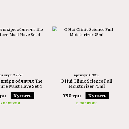
ртикул: O 2953
Артикул: O 3056
 шкіри обличчя The
O Hui Clinic Science Full
ture Must Have Set 4
Moisturizer 75ml
грн
Купить
790 грн
Купить
В наличии
В наличии