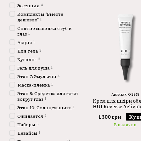
4
Эссенции
Комплекты "Вместе
1
дешевле"
Снятие макияжа с губ и
1
глаз
1
Акция
2
Для тела
3
Кушоны
1
Гель для душа
4
Этап 7: Эмульсии
1
Маска-пленка
Этап 8: Средства для кожи
Артикул: O 2948
1
вокруг глаз
Крем для шкіри об
HUI Reverse Activat
1
Этап 10: Солнцезащита
Line Treatment 
2
Ожидается
1 300 грн
Куп
5
Наборы
В наличии
1
Девайсы
11