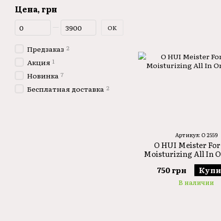
Цена, грн
От Цена, грн
До Цена, грн
OK
2
Предзаказ
1
Акция
7
Новинка
2
Бесплатная доставка
Артикул: O 2559
O HUI Meister Fo
Moisturizing All In 
750 грн
Купи
В наличии