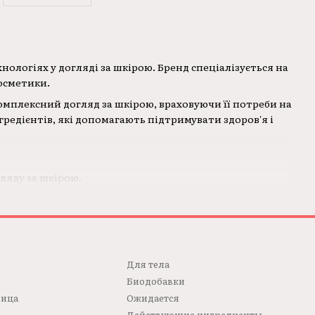
нологіях у догляді за шкірою. Бренд спеціалізується на
косметики.
комплексний догляд за шкірою, враховуючи її потреби на
редієнтів, які допомагають підтримувати здоров'я і
ляду за шкірою.
кіри та забезпечують її здоров'я та красу.
 щоб забезпечити найвищий стандарт.
чи зволожувальні креми, сироватки, тоніки, маски та
ючою.
Для телa
Биодобавки
лица
Ожидается
Действующие ингредиенты