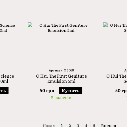
Артикул: O 3058
А
Science
O Hui The First Geniture
O Hui The
50ml
Emulsion 5ml
S
ть
50 грн
Купить
50 г
В наличии
Назад
1
2
3
4
5
Вперед