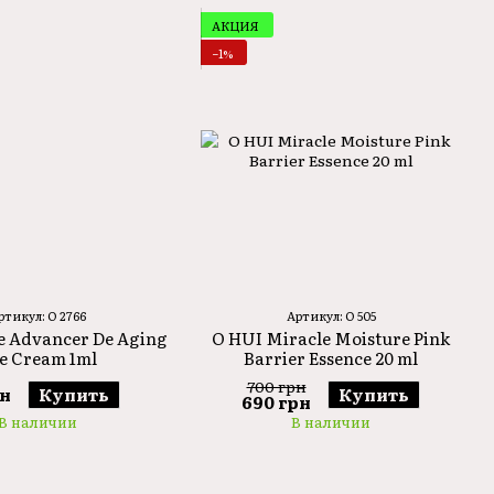
АКЦИЯ
−1%
ртикул: O 2766
Артикул: O 505
e Advancer De Aging
O HUI Miracle Moisture Pink
e Cream 1ml
Barrier Essence 20 ml
700 грн
рн
Купить
Купить
690 грн
В наличии
В наличии