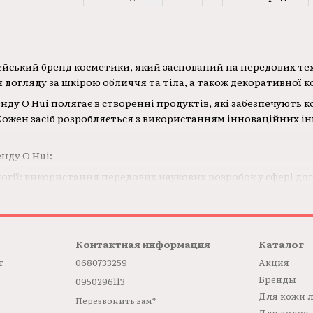
рейський бренд косметики, який заснований на передових тех
я догляду за шкірою обличчя та тіла, а також декоративної 
нду O Hui полягає в створенні продуктів, які забезпечують 
Кожен засіб розробляється з використанням інноваційних інг
нду O Hui:
огії: використання передових наукових розробок у сфері дог
: розробка продуктів, які вирішують різноманітні проблеми ш
всі продукти проходять строгий контроль якості та безпеки,
широкий асортимент засобів для догляду за шкірою, включаю
Контактная информация
Каталог
опоможуть підтримувати вашу шкіру молодою, здоровою і ся
т
0680733259
Акция
Бренды
0950296113
Для кожи 
Перезвонить вам?
Для волос