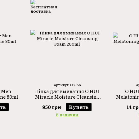
Артикул: O 2656
А
r Men
Пінка для вмивання O HUI
O HUI
One 80ml
Miracle Moisture Cleansing
Melatoni
Foam 200ml
ть
950 грн
Купить
14 г
В наличии