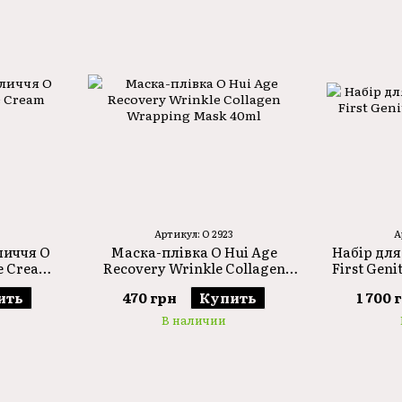
Артикул: O 2923
А
личчя O
Маска-плівка O Hui Age
Набір для
e Cream
Recovery Wrinkle Collagen
First Geni
Wrapping Mask 40ml
ить
470 грн
Купить
1 700 
В наличии