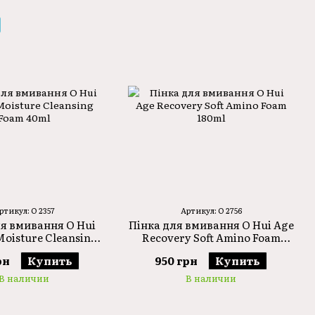
допомагають підтримувати здоров'я і красу шкіри.
х наукових розробок у сфері догляду за шкірою.
 вирішують різноманітні проблеми шкіри та
ий контроль якості та безпеки, щоб забезпечити
аохотити кожну людину прийняти свою красу.
их дослідженнях, використовують передові
и, щоб перетворити вашу шкіру - незалежно від
ртикул: O 2357
Артикул: O 2756
ля вмивання O Hui
Пінка для вмивання O Hui Age
Moisture Cleansing
Recovery Soft Amino Foam
Foam 40ml
180ml
рн
Купить
950 грн
Купить
В наличии
В наличии