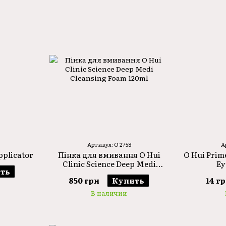
Артикул: O 2758
А
pplicator
Пінка для вмивання O Hui
O Hui Prim
Clinic Science Deep Medi
Ey
ть
Cleansing Foam 120ml
850 грн
Купить
14 г
В наличии