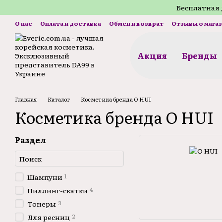
Перейти к основному контенту
Бесплатная 
О нас
Оплата и доставка
Обмен и возврат
Отзывы о мага
Акция
Бренды
Главная
Каталог
Косметика бренда O HUI
Косметика бренда O HUI
Раздел
1
Шампуни
4
Пиллинг-скатки
3
Тонеры
2
Для ресниц