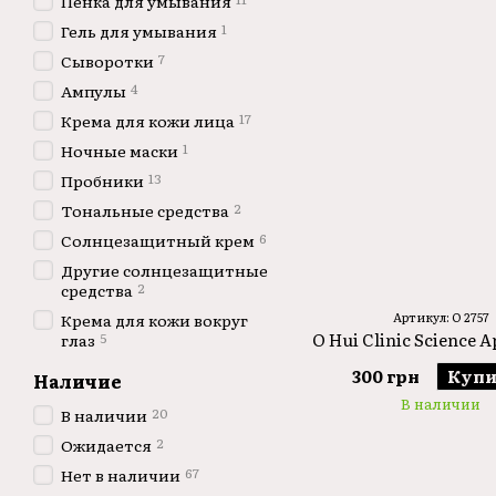
Пенка для умывания
1
Гель для умывания
7
Сыворотки
4
Ампулы
17
Крема для кожи лица
1
Ночные маски
13
Пробники
2
Тональные средства
6
Солнцезащитный крем
Другие солнцезащитные
2
средства
Артикул: O 2757
Крема для кожи вокруг
O Hui Clinic Science A
5
глаз
300 грн
Купи
Наличие
В наличии
20
В наличии
2
Ожидается
67
Нет в наличии