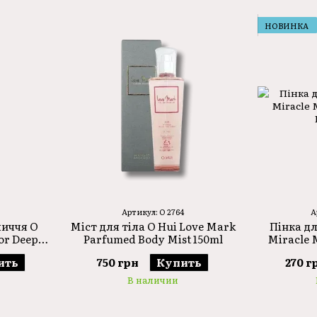
використанням інноваційних інгредієнтів, які 
Основні принципи бренду O Hui:
НОВИНКА
•
Інноваційні технології:
використання передови
•
Комплексний підхід:
розробка продуктів, які
забезпечують її здоров'я та красу.
•
Якість і безпека:
всі продукти проходять строг
найвищий стандарт.
Місія O HUI
- подарувати шкірі гармонію та з
Проривні формули OHUI, засновані на невпинн
технології та ексклюзивно розроблені комплекс
вашого віку та проблем.
Артикул: O 2764
А
личчя O
Міст для тіла O Hui Love Mark
Пінка д
or Deep
Parfumed Body Mist 150ml
Miracle 
30ml
ить
750 грн
Купить
270 г
В наличии