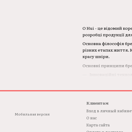
O Hui - це відомий ко
розробці продукції дл
Основна філософія бре
різних етапах життя. 
красу шкіри.
Основні принципи бре
Інноваційні технол
Комплексний підхід
Якість і безпека: 
Бренд O Hui пропонує 
Клиентам
інші продукти, які д
Вход в личный кабине
Мобильная версия
О нас
Карта сайта
Оплата и доставка