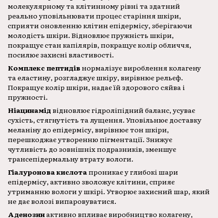
молекулярному та клітинному рівні та здатний
реально уповільнювати процес старіння шкіри,
сприяти оновленню клітин епідермісу, зберігаючи
молодість шкіри. Відновлює пружність шкіри,
покращує стан капілярів, покращує колір обличчя,
посилює захисні властивості.
Комплекс пептидів
нормалізує вироблення колагену
та еластину, розгладжує шкіру, вирівнює рельєф.
Покращує колір шкіри, надає їй здорового сяйва і
пружності.
Ніацинамід
відновлює гідроліпідний баланс, усуває
сухість, стягнутість та лущення. Уповільнює доставку
меланіну до епідермісу, вирівнює тон шкіри,
перешкоджає утворенню пігментації. Знижує
чутливість до зовнішніх подразників, зменшує
трансепідермальну втрату вологи.
Гіалуронова кислота
проникає у глибокі шари
епідермісу, активно зволожує клітини, сприяє
утриманню вологи у шкірі. Утворює захисний шар, який
не дає волозі випаровуватися.
Аденозин
активно впливає виробництво колагену,