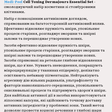
Medi-Peel
Cell Toxing Dermajours Essential Set
-
омолоджуючий набір косметики зі стовбуровими
клітинами.
Набір є повноцінним антивіковим доглядом,
спрямованим на багатосторонній антивіковий вплив.
Ефективно відновлює пружність шкіри, уповільнює
процеси старіння, розгладжує зморшки та шкірні
заломи та перешкоджає утворенню нових.
Засоби ефективно відновлює пружність шкіри,
уповільнює процеси старіння, розгладжує зморшки та
шкірні заломи та перешкоджає утворенню нових.
Засоби спрямовані на ретельне глибоке відновлення
шкіри, що в'яне. Усувають зневоднення, покращують
мікроциркуляцію у тканинах епідермісу, делікатно
освітлюють небажану пігментацію. Нейтралізують
агресивну дію вільних радикалів, ультрафіолету та
факторів навколишнього середовища, уповільнюють
окислювальні процеси та підтримують здоров'я шкіри.
Для найбільш активної дії в засобах використовуються
ліпосомні капсули, які здійснюють точкову доставку
активних інгредієнтів у проблемні зони. Такий метод
дозволяє провести корисні речовини у глибокі шари