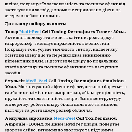
шкіри, покращує їх засвоюваність та посилює ефект від
застосування засобу, допомагає спрямовано діяти на
джерело небажаних змін.
До складу набору входять:
Тонер
Medi-Peel
Cell Toxing Dermajours Toner - 30мл.
Активно зволожує та живить клітини, розгладжує
мікрорельєф, зменшує вираженість вікових змін.
Покращує тон, усуває тьмяність і втому, надає м'яку
освітлювальну дію та перешкоджає виникненню
пігментних плям. Підготовляє шкіру до подальших
етапів догляду та посилює ефективність наступних
засобів.
Емульсія
Medi-Peel
Cell Toxing Dermajours Emulsion -
30мл.
Має потужний ліфтинг ефект, активно бореться з
глибокими мімічними зморшками, збільшує щільність,
пружність та еластичність шкіри. Зміцнює структуру
епідермісу, робить шкіру більш щільною та міцною,
підтягує та розгладжує рельєф обличчя.
Ампульна сироватка
Medi-Peel
Cell Tox Dermajou
Ampoule - 100мл.
Зміцнює імунітет шкіри, повертає
здорове сяйво. Інтенсивно зволожує та підтримує