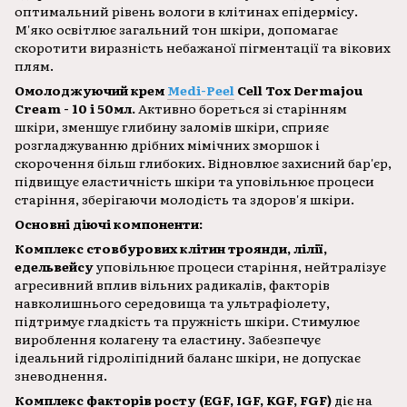
оптимальний рівень вологи в клітинах епідермісу.
М'яко освітлює загальний тон шкіри, допомагає
скоротити виразність небажаної пігментації та вікових
плям.
Омолоджуючий крем
Medi-Peel
Cell Tox Dermajou
Cream - 10 і 50мл.
Активно бореться зі старінням
шкіри, зменшує глибину заломів шкіри, сприяє
розгладжуванню дрібних мімічних зморшок і
скорочення більш глибоких. Відновлює захисний бар'єр,
підвищує еластичність шкіри та уповільнює процеси
старіння, зберігаючи молодість та здоров'я шкіри.
Основні діючі компоненти:
Комплекс стовбурових клітин троянди, лілії,
едельвейсу
уповільнює процеси старіння, нейтралізує
агресивний вплив вільних радикалів, факторів
навколишнього середовища та ультрафіолету,
підтримує гладкість та пружність шкіри. Стимулює
вироблення колагену та еластину. Забезпечує
ідеальний гідроліпідний баланс шкіри, не допускає
зневоднення.
Комплекс факторів росту (EGF, IGF, KGF, FGF)
діє на