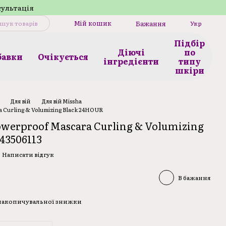
сультація
Мій кошик
Бажання
Укр
Підбір
Діючі
по
бавки
Очікується
інгредієнти
типу
шкіри
Для вій
Для вій Missha
a Curling & Volumizing Black 24HOUR
owerproof Mascara Curling & Volumizing
43506113
Написати відгук
В бажання
 накопичувальної знижки