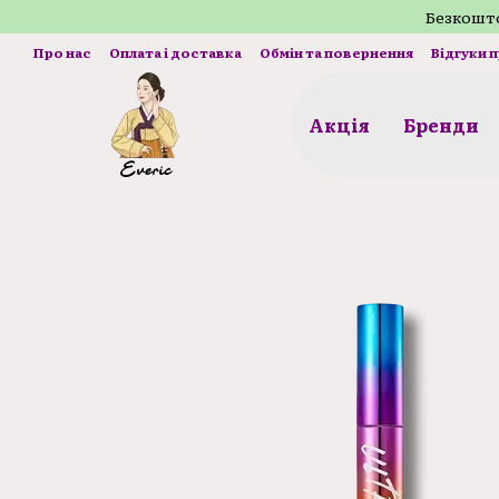
Перейти до основного контенту
Безкошто
Про нас
Оплата і доставка
Обмін та повернення
Відгуки 
Акція
Бренди