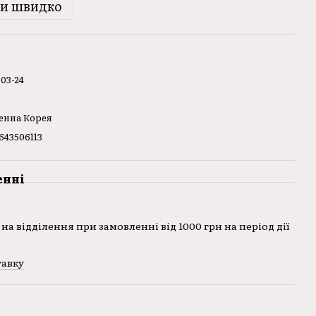
ти швидко
03-24
енна Корея
643506113
енні
на відділення при замовленні від 1000 грн на період дії
тавку