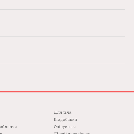
Для тілa
Біодобавки
 обличчя
Очікується
ся
Діючі інгредієнти