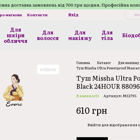
внa доставка замовлень від 700 грн щодня. Професійна кон
Вхід
про магазин
Контакти
Для
Для
Для
Для
шкіри
Біодо
волосся
макіяжу
тілa
обличчя
Головна
Каталог
Для макіяжу
Туш Missha Ultra Powerproof Mascar
Туш Missha Ultra P
Black 24HOUR 88096
В наявності
Артикул: MI2795
610 грн
Ввійти
для відображення
%