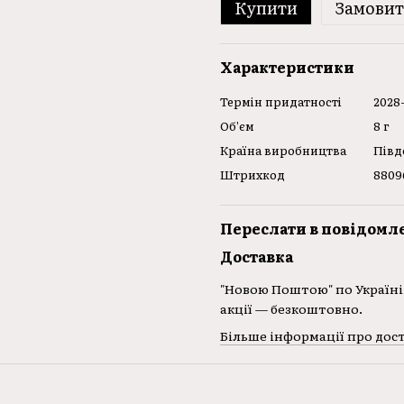
Купити
Замови
Характеристики
Термін придатності
2028-
Об’єм
8 г
Країна виробництва
Півд
Штрихкод
8809
Переслати в повідомл
Доставка
"Новою Поштою" по Україні 
акції — безкоштовно.
Більше інформації про дос