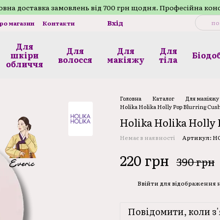
внa доставка замовлень від 700 грн щодня. Професійна кон
Вхід
про магазин
Контакти
Для
Для
Для
Для
шкіри
Біодо
волосся
макіяжу
тілa
обличчя
Головна
Каталог
Для макіяжу
Holika Holika Holly Pop Blurring Cush
Holika Holika Holly 
Немає в наявності
Артикул: H
220 грн
390 грн
Ввійти
для відображення
%
Повідомити, коли з'