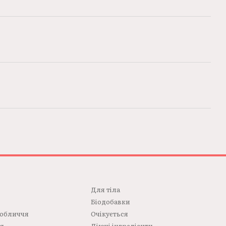
Для тілa
Біодобавки
 обличчя
Очікується
ся
Діючі інгредієнти