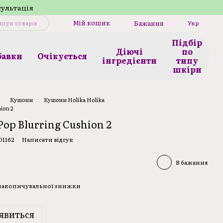
сультація
Мій кошик
Бажання
Укр
Підбір
Діючі
по
бавки
Очікується
інгредієнти
типу
шкіри
Кушони
Кушони Holika Holika
ion 2
Pop Blurring Cushion 2
O1162
Написати відгук
В бажання
 накопичувальної знижки
явиться