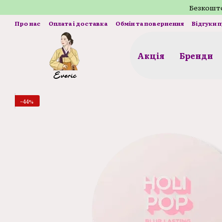
Перейти до основного контенту
Безкошто
Про нас
Оплата і доставка
Обмін та повернення
Відгуки 
Акція
Бренди
−44%