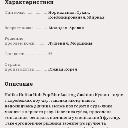
Характеристики
Тип кожи
Нормальная, Сухая,
Комбинированая, Жирная
Возраст кожи
Молодая, Зрелая
Решение
проблем кожи
Лущення, Морщины
Тон кожи
22
Страна
производства
Южная Корея
Описание
Holika Holika Holi Pop Blur Lasting Cushion Кушон – одне
з корейських ноу-хау, завдяки якому навіть
недосвідчена дівчина зможе повторити будь-який
макіяж із першого разу. Невелика губка, просочена
тональною основою, поміщена у спеціальний футляр.
Таке ергономічне рішення забезпечує зручне та