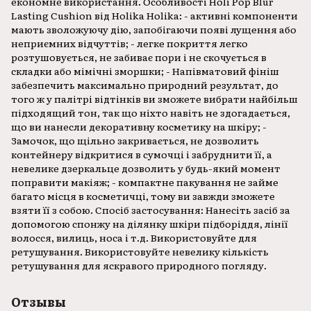
економне використання. Особливості Holi Pop Blur
Lasting Cushion від Holika Holika: - активні компоненти
мають зволожуючу дію, запобігаючи появі лущення або
неприємних відчуттів; - легке покриття легко
розтушовується, не забиває пори і не скочується в
складки або мімічні зморшки; - Напівматовий фініш
забезпечить максимально природний результат, до
того ж у палітрі відтінків ви зможете вибрати найбільш
підходящий тон, так що ніхто навіть не здогадається,
що ви нанесли декоративну косметику на шкіру; -
Замочок, що щільно закривається, не дозволить
контейнеру відкритися в сумочці і забруднити її, а
невелике дзеркальце дозволить у будь-який момент
поправити макіяж; - компактне пакування не займе
багато місця в косметичці, тому ви завжди зможете
взяти її з собою. Спосіб застосування: Нанесіть засіб за
допомогою спонжу на ділянку шкіри підборіддя, лінії
волосся, вилиць, носа і т.д. Використовуйте для
ретушування. Використовуйте невелику кількість
ретушування для яскравого природного погляду.
Отзывы