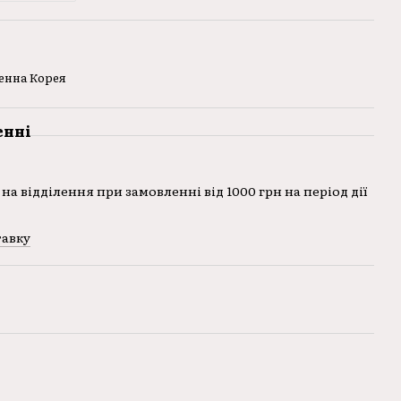
енна Корея
енні
на відділення при замовленні від 1000 грн на період дії
тавку