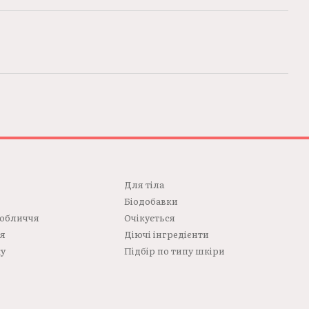
Для тілa
Біодобавки
 обличчя
Очікується
ся
Діючі інгредієнти
жу
Підбір по типу шкіри