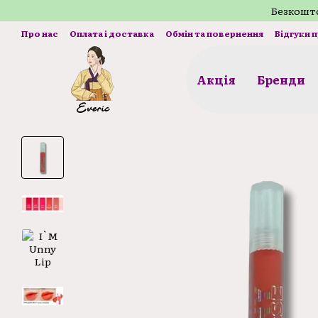
Перейти до основного контенту
Безкошто
Про нас
Оплата і доставка
Обмін та повернення
Відгуки 
Акція
Бренди