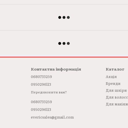
Контактна інформація
Каталог
0680733259
Акція
Бренди
0950296113
Для шкіри
Передзвонити вам?
Для волос
0680733259
Для макія
0950296113
evericsales@gmail.com