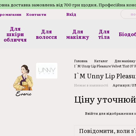
внa доставка замовлень від 700 грн щодня. Професійна кон
Вхід
про магазин
Контакти
Для
Для
Для
Для
шкіри
Біодо
волосся
макіяжу
тілa
обличчя
Головна
Каталог
Для макіяжу
I`M Unny Lip Pleasure Velvet Tint 07 
I`M Unny Lip Pleasur
Немає в наявності
Артикул: U
Ціну уточнюй
Ввійти
для відображення
%
Повідомити, коли з'