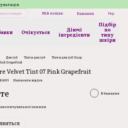
сультація
Мій кошик
Бажання
Укр
Підбір
Діючі
по
бавки
Очікується
інгредієнти
типу
шкіри
Для губ
Тінти для губ
Тінти для губ Unny
Pink Grapefruit
e Velvet Tint 07 Pink Grapefruit
N1493
Написати відгук
те
В бажання
 накопичувальної знижки
явиться