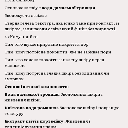
Основою засобу є
вода дамаської троянди
Зволожує та освіжає
Тверда гелева текстура, яка м'яко тане при контакті зі
шкірою, залишаючи освіжаючий фініш без жирності.
< >Кому підійте:
Тим, хто шукає природне покриття пор
Тим, кому потрібне покриття, яке не забиває пори
Тим, хто хоче заспокоїти запалену шкіру перед
макіяжем
Тим, кому потрібна гладка шкіра без злипання чи
зморшок
Основні активні компоненти:
Вода дамаської троянди
. Зволоження шкіри і
живлення шкіри.
Квіткова вода ромашки
. Заспокоює шкіру і покращує
текстуру.
Екстракт квітів портвейну.
Живлення і
кондиціонування шкіри.