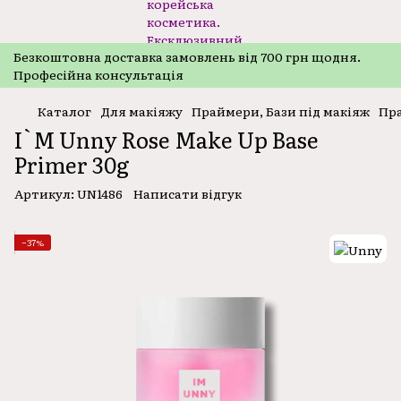
Безкоштовнa доставка замовлень від 700 грн щодня.
Професійна консультація
Каталог
Для макіяжу
Праймери, Бази під макіяж
Пра
I`M Unny Rose Make Up Base
Primer 30g
Артикул:
UN1486
Написати відгук
−37%