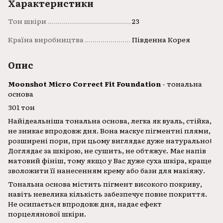
Характеристики
Тон шкіри
23
Країна виробництва
Південна Корея
Опис
Moonshot Micro Correct Fit Foundation
- тональна
основа
301 тон
Найідеальніша тональна основа, легка як вуаль, стійка,
не зникає впродовж дня. Вона маскує пігментні плями,
розширені пори, при цьому виглядає дуже натурально!
Доглядає за шкірою, не сушить, не обтяжує. Має напів
матовий фініш, тому якщо у Вас дуже суха шкіра, краще
зволожити її нанесенням крему або бази для макіяжу.
Тональна основа містить пігмент високого покриву,
навіть невелика кількість забезпечує повне покриття.
Не осипається впродовж дня, надає ефект
порцелянової шкіри.