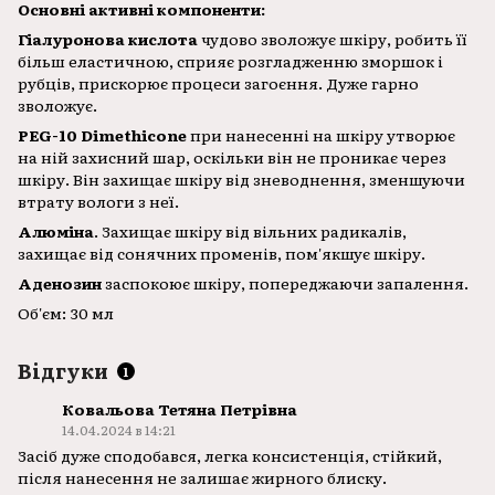
Основні активні компоненти:
Гіалуронова кислота
чудово зволожує шкіру, робить її
більш еластичною, сприяє розгладженню зморшок і
рубців, прискорює процеси загоєння. Дуже гарно
зволожує.
PEG-10 Dimethicone
при нанесенні на шкіру утворює
на ній захисний шар, оскільки він не проникає через
шкіру. Він захищає шкіру від зневоднення, зменшуючи
втрату вологи з неї.
Алюміна
. Захищає шкіру від вільних радикалів,
захищає від сонячних променів, пом'якшує шкіру.
Аденозин
заспокоює шкіру, попереджаючи запалення.
Об'єм: 30 мл
Відгуки
1
Ковальова Тетяна Петрівна
14.04.2024 в 14:21
Засіб дуже сподобався, легка консистенція, стійкий,
після нанесення не залишає жирного блиску.