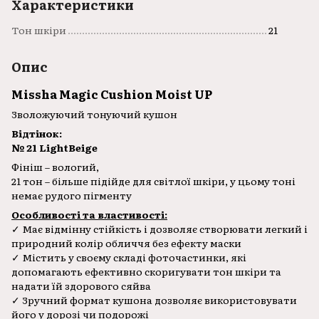
Характеристики
Тон шкіри
21
Опис
Missha Magic Cushion Moist UP
Зволожуючий тонуючий кушон
Відтінок:
№ 21 LightBeige
Фініш – вологий,
21 тон – більше підійде для світлої шкіри, у цьому тоні
немає рудого пігменту
Особливості та властивості:
✓ Має відмінну стійкість і дозволяє створювати легкий і
природний колір обличчя без ефекту маски
✓ Містить у своєму складі фоточастинки, які
допомагають ефективно скоригувати тон шкіри та
надати їй здорового сяйва
✓ Зручний формат кушона дозволяє використовувати
його у дорозі чи подорожі