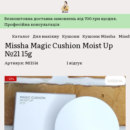
Безкоштовнa доставка замовлень від 700 грн щодня.
Професійна консультація
Каталог
Для макіяжу
Кушони
Кушони Missha
Missh
Missha Magic Cushion Moist Up
№21 15g
Артикул:
MI1514
1 відгук
−23%