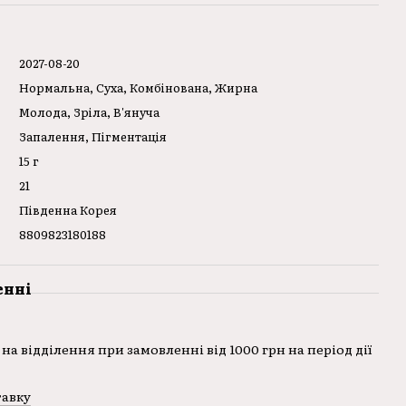
2027-08-20
Нормальна, Суха, Комбінована, Жирна
Молода, Зріла, В'януча
Запалення, Пігментація
15 г
21
Південна Корея
8809823180188
енні
на відділення при замовленні від 1000 грн на період дії
тавку