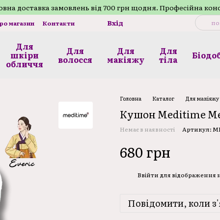
внa доставка замовлень від 700 грн щодня. Професійна кон
Вхід
про магазин
Контакти
Для
Для
Для
Для
шкіри
Біодо
волосся
макіяжу
тілa
обличчя
Головна
Каталог
Для макіяжу
Кушон Meditime Me
Немає в наявності
Артикул: M
680 грн
Ввійти
для відображення
%
Повідомити, коли з'