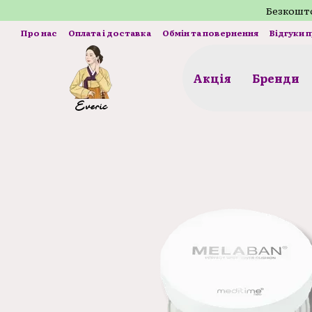
Перейти до основного контенту
Безкошто
Про нас
Оплата і доставка
Обмін та повернення
Відгуки 
Акція
Бренди