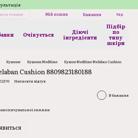
сультація
Мій кошик
Бажання
Укр
Підбір
Діючі
по
бавки
Очікується
інгредієнти
типу
шкіри
Кушони
Кушони Meditime
Кушон Meditime Melaban Cushion
laban Cushion 8809823180188
E2170
Написати відгук
В бажання
 накопичувальної знижки
явиться