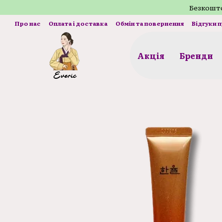
Перейти до основного контенту
Безкошто
Про нас
Оплата і доставка
Обмін та повернення
Відгуки 
Акція
Бренди