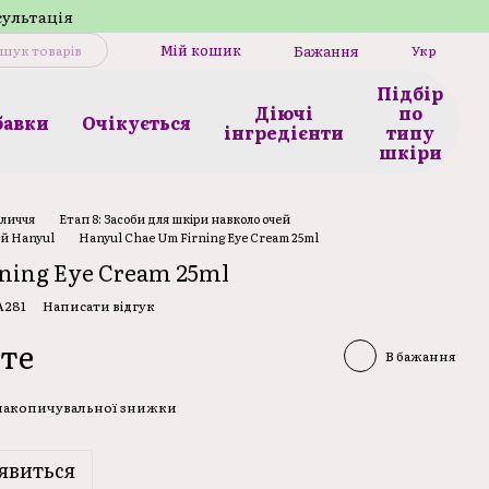
сультація
Мій кошик
Бажання
Укр
Підбір
Діючі
по
бавки
Очікується
інгредієнти
типу
шкіри
бличчя
Етап 8: Засоби для шкіри навколо очей
ей Hanyul
Hanyul Chae Um Firning Eye Cream 25ml
ning Eye Cream 25ml
A281
Написати відгук
те
В бажання
 накопичувальної знижки
явиться