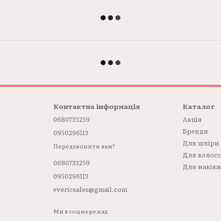
Контактна інформація
Каталог
0680733259
Акція
Бренди
0950296113
Для шкіри
Передзвонити вам?
Для волос
0680733259
Для макія
0950296113
evericsales@gmail.com
Ми в соцмережах