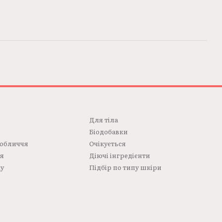
Для тілa
Біодобавки
 обличчя
Очікується
ся
Діючі інгредієнти
жу
Підбір по типу шкіри