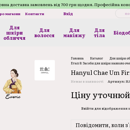
внa доставка замовлень від 700 грн щодня. Професійна кон
Вхід
про магазин
Контакти
Для
Для
Для
Для
шкіри
Біодо
волосся
макіяжу
тілa
обличчя
Головна
Каталог
Для шкіри о
Етап 8: Засоби для шкіри навколо оч
Hanyul Chae Um Fir
Немає в наявності
Артикул: H
Ціну уточнюй
Ввійти
для відображення
%
Повідомити, коли з'