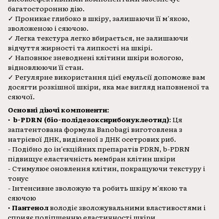
багатосторонню дію.
✓ Проникає глибоко в шкіру, залишаючи її м'якою,
зволоженою і сяючою.
✓ Легка текстура легко вбирається, не залишаючи
відчуття жирності та липкості на шкірі.
✓ Наповнює зневоднені клітини шкіри вологою,
відновлюючи її стан.
✓ Регулярне використання цієї емульсії допоможе вам
досягти розкішної шкіри, яка має вигляд наповненої та
сяючої.
Основні діючі компоненти:
•
b-PDRN (біо-полідезоксирибонуклеотид)
: Ця
запатентована формула Banobagi виготовлена з
натрієвої ДНК, виділеної з ДНК осетрових риб.
- Подібно до ін'єкційних препаратів PDRN, b-PDRN
підвищує еластичність мембран клітин шкіри
- Стимулює оновлення клітин, покращуючи текстуру і
тонус
- Інтенсивне зволожую та робить шкіру м'якою та
сяючою
•
Пантенол
володіє зволожувальними властивостями і
сприяє поліпшенню еластичності шкіри.