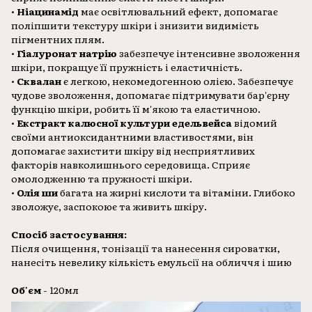
•
Ніацинамід
має освітлювальний ефект, допомагає
поліпшити текстуру шкіри і знизити видимість
пігментних плям.
•
Гіалуронат натрію
забезпечує інтенсивне зволоження
шкіри, покращує її пружність і еластичність.
•
Сквалан
є легкою, некомедогенною олією. Забезпечує
чудове зволоження, допомагає підтримувати бар'єрну
функцію шкіри, робить її м'якою та еластичною.
•
Екстракт калюсної культури едельвейса
відомий
своїми антиоксидантними властивостями, він
допомагає захистити шкіру від несприятливих
факторів навколишнього середовища. Сприяє
омолодженню та пружності шкіри.
•
Олія ши
багата на жирні кислоти та вітаміни. Глибоко
зволожує, заспокоює та живить шкіру.
Спосіб застосування:
Після очищення, тонізації та нанесення сироватки,
нанесіть невелику кількість емульсії на обличчя і шию
Об'єм
- 120мл