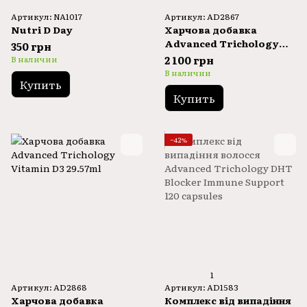
Артикул: NA1017
Артикул: AD2867
Nutri D Day
Харчова добавка
Advanced Trichology
350 грн
DermaIRON 60pcs
2 100 грн
В наличии
В наличии
Купить
Купить
−42%
1
Артикул: AD2868
Артикул: AD1583
Харчова добавка
Комплекс від випадіння