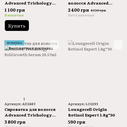
Advanced Trichology
волосся Advanced
Vitamin D3 29.57ml
Trichology DHT Blocker
1 100 грн
2 400 грн
4 150 грн
Immune Support 120
В наличии
Нет в наличии
capsules
Купить
НОВИНКА
1
Артикул: AD2463
Артикул: LO2193
Сироватка для волосся
Loungecell Origin
Advanced Trichology
Retinol Expert 1.8g*30
FoliGrowth Serum
3 800 грн
590 грн
29.57ml