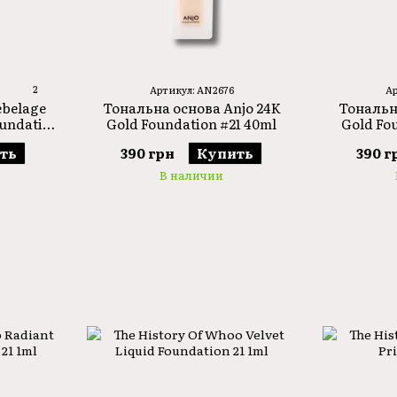
2
Артикул: AN2676
Ар
Тональна основа Anjo 24K
Тональн
ebelage
Gold Foundation #21 40ml
Gold Fo
undation
390 грн
Купить
390 г
ть
В наличии