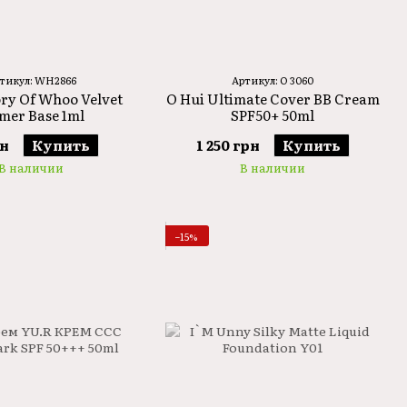
тикул: WH2866
Артикул: O 3060
ory Of Whoo Velvet
O Hui Ultimate Cover BB Cream
mer Base 1ml
SPF50+ 50ml
рн
Купить
1 250 грн
Купить
В наличии
В наличии
−15%