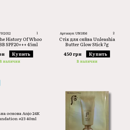
1
2
WH2012
Артикул: UN1856
he History Of Whoo
Стік для сяйва Unleashia
BB SPF20+++ 45ml
Butter Glow Stick 7g
рн
Купить
450 грн
Купить
В наличии
В наличии