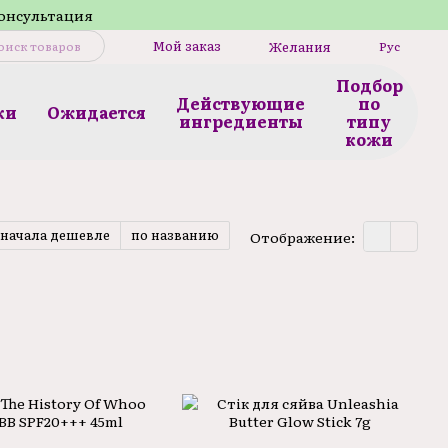
консультация
Мой заказ
Желания
Рус
Подбор
Действующие
по
ки
Ожидается
ингредиенты
типу
кожи
сначала дешевле
по названию
Отображение: