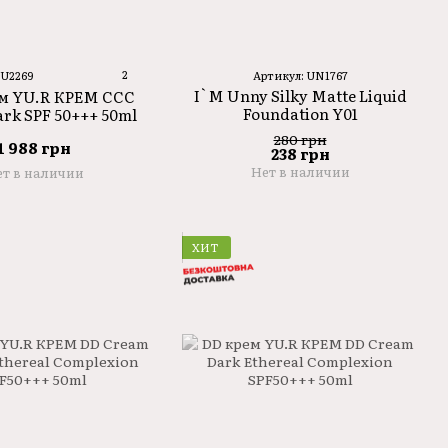
2
YU2269
Артикул: UN1767
I`M Unny Silky Matte Liquid
м YU.R КРЕМ CCC
Foundation Y01
rk SPF 50+++ 50ml
280 грн
1 988 грн
238 грн
Нет в наличии
т в наличии
ХИТ