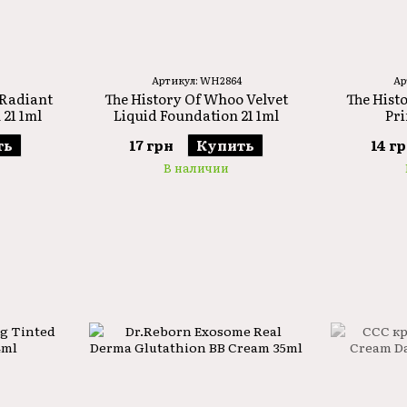
Артикул: WH2864
Ар
 Radiant
The History Of Whoo Velvet
The Hist
21 1ml
Liquid Foundation 21 1ml
Pri
ть
17 грн
Купить
14 г
В наличии