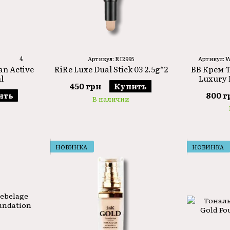
4
Артикул: RI2995
Артикул: 
RiRe Luxe Dual Stick 03 2.5g*2
an Active
ВВ Крем T
l
Luxury 
450 грн
Купить
ить
800 г
В наличии
НОВИНКА
НОВИНКА