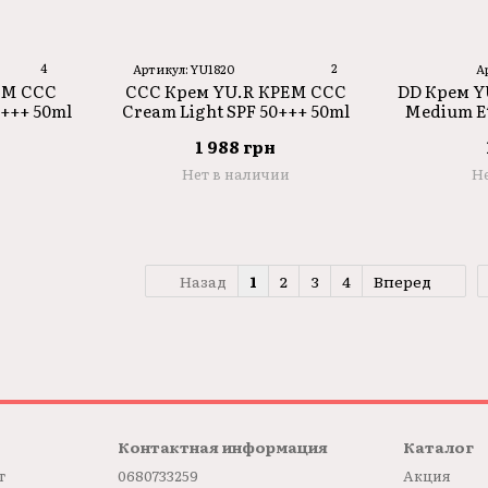
4
2
Артикул: YU1820
А
DD Крем Y
ЕМ CCC
CCC Крем YU.R КРЕМ CCC
Medium Et
+++ 50ml
Cream Light SPF 50+++ 50ml
SP
1 988 грн
Не
Нет в наличии
Назад
1
2
3
4
Вперед
Контактная информация
Каталог
т
0680733259
Акция