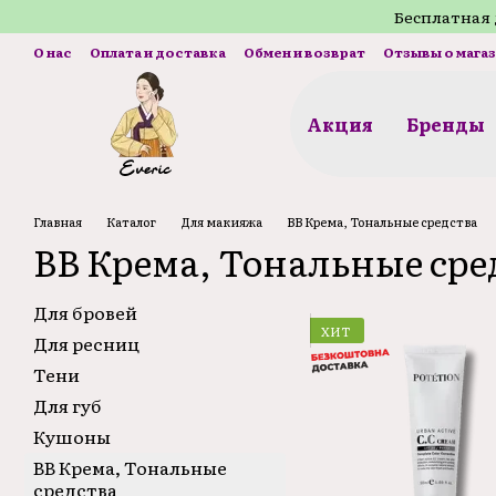
Перейти к основному контенту
Бесплатная 
О нас
Оплата и доставка
Обмен и возврат
Отзывы о мага
Акция
Бренды
Главная
Каталог
Для макияжа
ВВ Крема, Тональные средства
ВВ Крема, Тональные сре
Для бровей
ХИТ
Для ресниц
Тени
Для губ
Кушоны
ВВ Крема, Тональные
средства