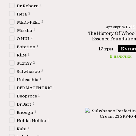
1
Dr.Reborn
3
Hera
2
MEDI-PEEL
Артикул: WH2861
4
Missha
The History Of Whoo
2
Essence Foundation 
O HUI
1
Potetion
17 грн
Купи
1
RiRe
В наличии
2
Su:m37
3
Sulwhasoo
1
Unleashia
1
DERMACENTRIC
1
Deoproce
2
Dr.Jart
1
Enough
1
Holika Holika
1
Kahi