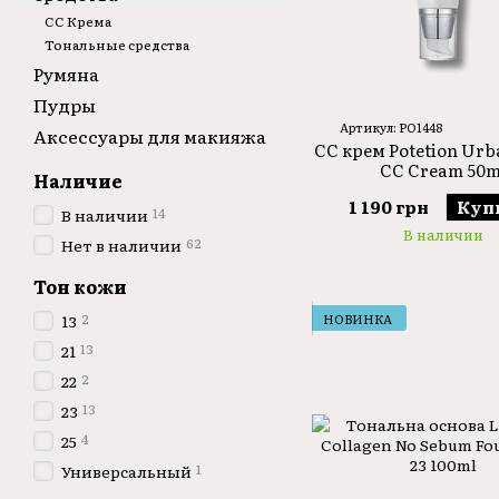
CC Крема
Тональные средства
Румяна
Пудры
Артикул: PO1448
Аксессуары для макияжа
CC крем Potetion Urb
CC Cream 50m
Наличие
1 190 грн
Куп
14
В наличии
В наличии
62
Нет в наличии
Тон кожи
2
НОВИНКА
13
13
21
2
22
13
23
4
25
1
Универсальный