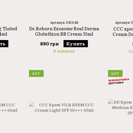
Артикул: DR3148
Артикул: 
g Tinted
Dr.Reborn Exosome Real Derma
ССС кре
4ml
Glutathion BB Cream 35ml
Cream Da
ть
880 грн
Купить
В наличии
Не
ХИТ
ХИТ