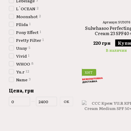
3
Lebelage
2
L`OCEAN
2
Moonshot
Артикул: SU3076
1
Pllida
Sulwhasoo Perfectin
1
Pony Effect
Cream 23 SPF40 
1
Pretty Filter
220 грн
Купи
5
Unny
В наличии
1
Vivid
8
WHOO
12
Yu.r
ХИТ
3
Name
Цена, грн
От Цена, грн
До Цена, грн
OK