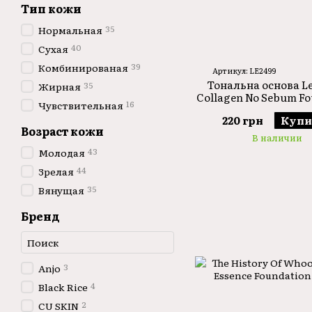
Тип кожи
35
Нормальная
40
Сухая
39
Комбинированая
Артикул: LE2499
Тональна основа L
35
Жирная
Collagen No Sebum Fo
16
Чувствительная
23 100ml
220 грн
Купи
Возраст кожи
В наличии
43
Молодая
44
Зрелая
35
Вянущая
Бренд
3
Anjo
4
Black Rice
2
CU SKIN