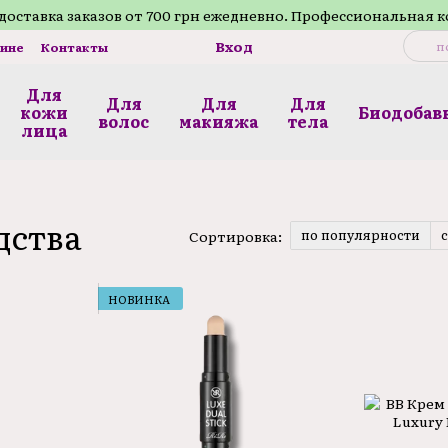
доставка заказов от 700 грн ежедневно. Профессиональная 
Вход
зине
Контакты
Для
Для
Для
Для
кожи
Биодобав
волос
макияжа
телa
лица
дства
по популярности
Сортировка:
НОВИНКА