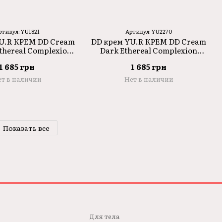
ртикул: YU1821
Артикул: YU2270
U.R КРЕМ DD Cream
DD крем YU.R КРЕМ DD Cream
hereal Complexion
Dark Ethereal Complexion
F50+++ 50ml
SPF50+++ 50ml
1 685 грн
1 685 грн
т в наличии
Нет в наличии
Показать все
Для телa