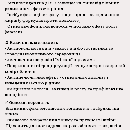
Антиоксидантна дія → захищає клітини від вільних
радикалів та фотостаріння
Інгібує фосфодіестеразу → що сприяє розщепленню
жирів (у формулах проти целюліту)
Стимулює фолікули волосся → подовжує фазу росту
(анаген)
🔬 Ключові властивості:
• Антиоксидантна дія - захист від фотостаріння та
стресу навколишнього середовища
• Зменшення набряків і "мішків" під очима
• Покращення мікроциркуляції - тонус шкіри і здоровий
колір обличчя
• Антицелюлітний ефект - стимуляція ліполізу і
виведення застою рідини
• Зміцнення волосся - активація росту та профілактика
випадіння
✅ Основні переваги:
Видимий ефект зменшення темних кіл і набряків під
очима
Тимчасове покращення тонусу та пружності шкіри
Підходить для догляду за шкірою обличчя, тіла, шкіри