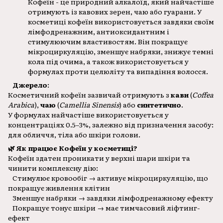
Кофеїн - це природний алкалоїд, який найчастіше
отримують із кавових зерен, чаю або гуарани. У
косметиці кофеїн використовується завдяки своїм
лімфодренажним, антиоксидантним і
стимулюючим властивостям. Він покращує
мікроциркуляцію, зменшує набряки, знижує темні
кола під очима, а також використовується у
формулах проти целюліту та випадіння волосся.
Джерело
:
Косметичний кофеїн зазвичай отримують з
кави
(
Coffea
Arabica
),
чаю
(
Camellia Sinensis
) або
синтетично
.
У формулах найчастіше використовується у
концентраціях 0.5–3%, залежно від призначення засобу:
для обличчя, тіла або шкіри голови.
🌿 Як працює Кофеїн
у косметиці?
Кофеїн здатен проникати у верхні шари шкіри та
чинити комплексну дію:
Стимулює кровообіг → активує мікроциркуляцію, що
покращує живлення клітин
Зменшує набряки → завдяки лімфодренажному ефекту
Покращує тонус шкіри → має тимчасовий ліфтинг-
ефект