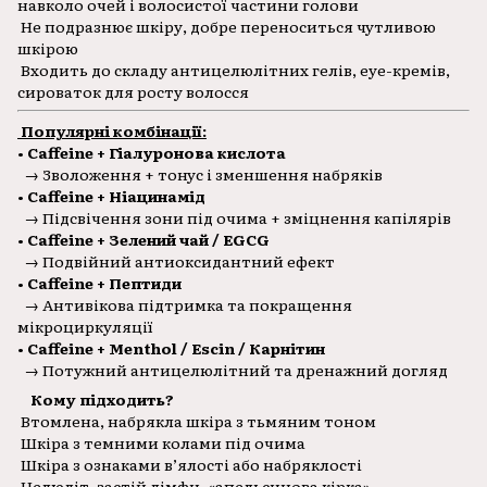
навколо очей і волосистої частини голови
Не подразнює шкіру, добре переноситься чутливою
шкірою
Входить до складу антицелюлітних гелів, eye-кремів,
сироваток для росту волосся
Популярні комбінації:
• Caffeine + Гіалуронова кислота
→ Зволоження + тонус і зменшення набряків
• Caffeine + Ніацинамід
→ Підсвічення зони під очима + зміцнення капілярів
• Caffeine + Зелений чай / EGCG
→ Подвійний антиоксидантний ефект
• Caffeine + Пептиди
→ Антивікова підтримка та покращення
мікроциркуляції
• Caffeine + Menthol / Escin / Карнітин
→ Потужний антицелюлітний та дренажний догляд
Кому підходить?
Втомлена, набрякла шкіра з тьмяним тоном
Шкіра з темними колами під очима
Шкіра з ознаками в’ялості або набряклості
Целюліт, застій лімфи, «апельсинова кірка»