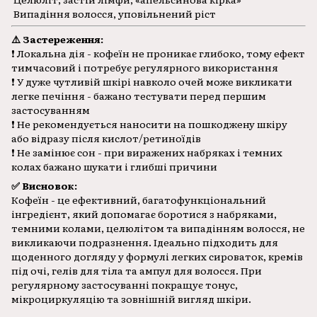
Випадіння волосся, уповільнений ріст
⚠️ Застереження:
❗ Локальна дія - кофеїн не проникає глибоко, тому ефект
тимчасовий і потребує регулярного використання
❗ У дуже чутливій шкірі навколо очей може викликати
легке печіння - бажано тестувати перед першим
застосуванням
❗ Не рекомендується наносити на пошкоджену шкіру
або відразу після кислот/ретиноїдів
❗ Не замінює сон - при виражених набряках і темних
колах бажано шукати і глибші причини
✅ Висновок:
Кофеїн - це ефективний, багатофункціональний
інгредієнт, який допомагає боротися з набряками,
темними колами, целюлітом та випадінням волосся, не
викликаючи подразнення. Ідеально підходить для
щоденного догляду у формулі легких сироваток, кремів
під очі, гелів для тіла та ампул для волосся. При
регулярному застосуванні покращує тонус,
мікроциркуляцію та зовнішній вигляд шкіри.