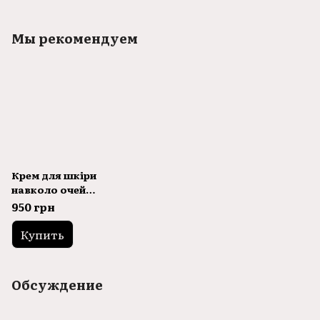
Мы рекомендуем
Крем для шкіри
навколо очей
Danique Intensive
950 грн
Eye Lifting Cream
20ml
Купить
Обсуждение