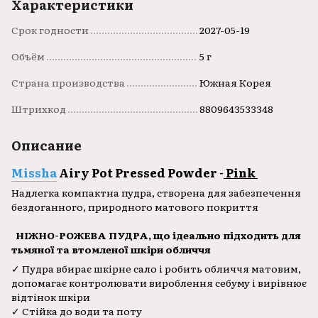
Характеристики
Срок годности
2027-05-19
Объём
5 г
Страна производства
Южная Корея
Штрихкод
8809643533348
Описание
Missha
Airy Pot Pressed Powder -
Pink
Надлегка компактна пудра, створена для забезпечення
бездоганного, природного матового покриття
НІЖНО-РОЖЕВА
ПУДРА, що ідеально підходить для
тьмяної та втомленої шкіри обличчя
✓ Пудра вбирає шкірне сало і робить обличчя матовим,
допомагає контролювати вироблення себуму і вирівнює
відтінок шкіри
✓ Стійка до води та поту