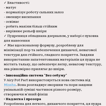
✓ Властивості:
- матує
- нормалізує роботу сальних залоз
- зменшує висипання
- освіжає
- робить макіяж більш стійким
- вирівнює рельєф шкіри
✓ Пудрениця обладнана дзеркалом, у наборі є пуховка
для нанесення
✓ Має вдосконалену формулу, розроблену для
мінімізації пор та забезпечення дихаючої, невагомої
текстури для стійкого, гладкого покриття. Завдяки
використанню запатентованих матеріалів ця пудра не
містить тальку, що забезпечує легку, невагому текстуру,
яка рівномірно прилягає до шкіри.
•
Інноваційна система "Без себуму"
У Airy Pot Pact використовується нова система від
Missha
. Вона розгладжує зморшки та пори завдяки
унікальній суміші частинок різного розміру,
створюючи м'який фініш
•
Надлегка і прозора
Розроблена для легкого, дихаючого покриття, ця пудра