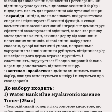
засобів для зволоження, живлення і регенерації. Він
відмінно усуває сухість, відновлює захисний бар'єр і
підходить навіть для проблемної або чутливої шкіри.
•
Кераміди
- ліпіди, що наповнюють шкіру життєвою
енергією і підвищують її захисні функції. У складі
косметичних засобів активний інгредієнт демонструє
ефективні зволожувальні здібності, запобігає ризику
зневоднення клітин, захищає дерму від зовнішніх
негативних чинників. Вікові зміни, забруднена
екологія, суворі кліматичні умови, неправильне
харчування та інші чинники руйнують ліпідний бар'єр.
Внаслідок цього дерма втрачає пружність і
еластичність, порушується її водно-жировий баланс.
Кераміди допомагають відновити шкіру.
•
Пантенол
і
пробіотики
відмінно зміцнюють кожен
бар'єр, швидко всмоктуються в шкіру і піклуються про
своє здоров'я
До набору входить:
1) Water Bank Blue Hyaluronic Essence
Toner (25мл)
- Заспокійливий тонер з гіалуроновою кислотою, що
забезпечує перший шар зволоження після очищення