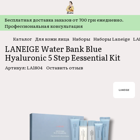
Бесплатная доставка заказов от 700 грн ежедневно.
Профессиональная консультация
Каталог
Для кожи лица
Наборы
Наборы Laneige
LAN
LANEIGE Water Bank Blue
Hyaluronic 5 Step Eessential Kit
Артикул:
LA1804
Оставить отзыв