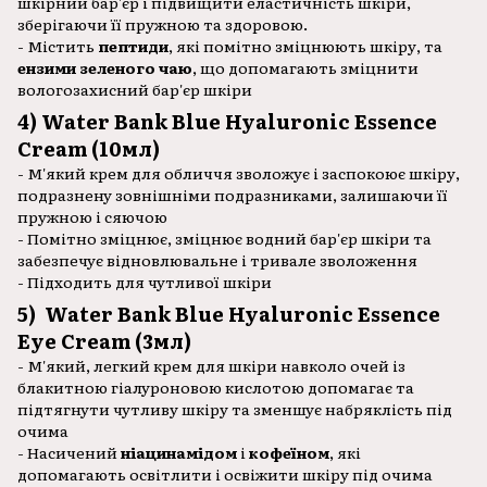
шкірний бар'єр і підвищити еластичність шкіри,
зберігаючи її пружною та здоровою.
- Містить
пептиди
, які помітно зміцнюють шкіру, та
ензими зеленого чаю
, що допомагають зміцнити
вологозахисний бар'єр шкіри
4) Water Bank Blue Hyaluronic Essence
Cream (10мл)
- М'який крем для обличчя зволожує і заспокоює шкіру,
подразнену зовнішніми подразниками, залишаючи її
пружною і сяючою
- Помітно зміцнює, зміцнює водний бар'єр шкіри та
забезпечує відновлювальне і тривале зволоження
- Підходить для чутливої шкіри
5) Water Bank Blue Hyaluronic Essence
Eye Cream (3мл)
- М'який, легкий крем для шкіри навколо очей із
блакитною гіалуроновою кислотою допомагає та
підтягнути чутливу шкіру та зменшує набряклість під
очима
- Насичений
ніацинамідом
і
кофеїном
, які
допомагають освітлити і освіжити шкіру під очима