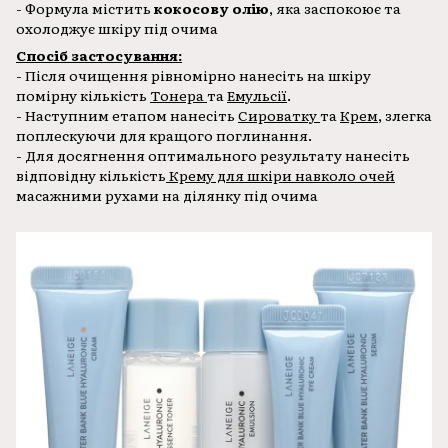
- Формула містить
кокосову олію
, яка заспокоює та
охолоджує шкіру під очима
Спосіб застосування:
- Після очищення рівномірно нанесіть на шкіру
помірну кількість
Тонера
та
Емульсії
.
- Наступним етапом нанесіть
Сироватку
та
Крем
, злегка
поплескуючи для кращого поглинання.
- Для досягнення оптимального результату нанесіть
відповідну кількість
Крему для шкіри навколо очей
масажними рухами на ділянку під очима