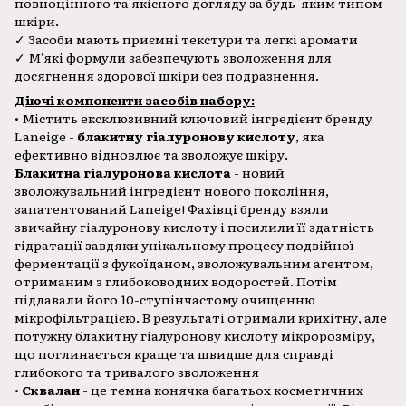
повноцінного та якісного догляду за будь-яким типом
шкіри.
✓ Засоби мають приємні текстури та легкі аромати
✓ М'які формули забезпечують зволоження для
досягнення здорової шкіри без подразнення.
Діючі компоненти засобів набору:
• Містить ексклюзивний ключовий інгредієнт бренду
Laneige -
блакитну
гіалуронову кислоту
, яка
ефективно відновлює та зволожує шкіру.
Блакитна гіалуронова кислота
- новий
зволожувальний інгредієнт нового покоління,
запатентований Laneige! Фахівці бренду взяли
звичайну гіалуронову кислоту і посилили її здатність
гідратації завдяки унікальному процесу подвійної
ферментації з фукоїданом, зволожувальним агентом,
отриманим з глибоководних водоростей. Потім
піддавали його 10-ступінчастому очищенню
мікрофільтрацією. В результаті отримали крихітну, але
потужну блакитну гіалуронову кислоту мікророзміру,
що поглинається краще та швидше для справді
глибокого та тривалого зволоження
•
Сквалан
- це темна конячка багатьох косметичних