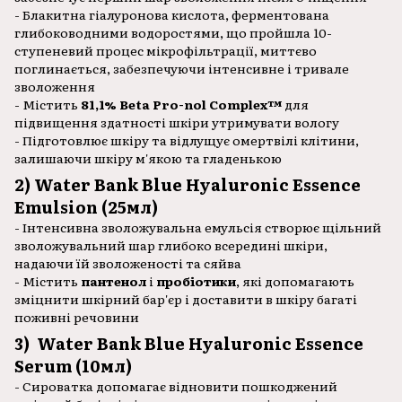
- Блакитна гіалуронова кислота, ферментована
глибоководними водоростями, що пройшла 10-
ступеневий процес мікрофільтрації, миттєво
поглинається, забезпечуючи інтенсивне і тривале
зволоження
- Містить
81,1% Beta Pro-nol Complex™
для
підвищення здатності шкіри утримувати вологу
- Підготовлює шкіру та відлущує омертвілі клітини,
залишаючи шкіру м'якою та гладенькою
2) Water Bank Blue Hyaluronic Essence
Emulsion (25мл)
- Інтенсивна зволожувальна емульсія створює щільний
зволожувальний шар глибоко всередині шкіри,
надаючи їй зволоженості та сяйва
- Містить
пантенол
і
пробіотики
, які допомагають
зміцнити шкірний бар'єр і доставити в шкіру багаті
поживні речовини
3) Water Bank Blue Hyaluronic Essence
Serum (10мл)
- Сироватка допомагає відновити пошкоджений