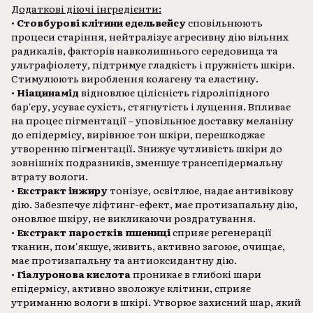
Додаткові діючі інгредієнти:
•
Стовбурові клітини едельвейсу
сповільнюють
процеси старіння, нейтралізує агресивну дію вільних
радикалів, факторів навколишнього середовища та
ультрафіолету, підтримує гладкість і пружність шкіри.
Стимулюють вироблення колагену та еластину.
•
Ніацинамід
відновлює цілісність гідроліпідного
бар'єру, усуває сухість, стягнутість і лущення. Впливає
на процес пігментації – уповільнює доставку меланіну
до епідермісу, вирівнює тон шкіри, перешкоджає
утворенню пігментації. Знижує чутливість шкіри до
зовнішніх подразників, зменшує трансепідермальну
втрату вологи.
•
Екстракт інжиру
тонізує, освітлює, надає антивікову
дію. Забезпечує ліфтинг-ефект, має протизапальну дію,
оновлює шкіру, не викликаючи роздратування.
•
Екстракт паростків пшениці
сприяє регенерації
тканин, пом'якшує, живить, активно загоює, очищає,
має протизапальну та антиоксидантну дію.
•
Гіалуронова кислота
проникає в глибокі шари
епідермісу, активно зволожує клітини, сприяє
утриманню вологи в шкірі. Утворює захисний шар, який