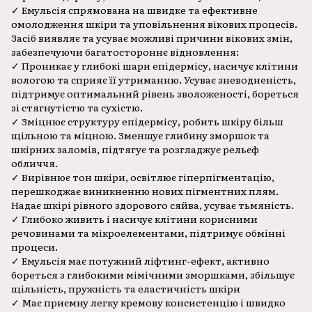
✓ Емульсія спрямована на швидке та ефективне
омолодження шкіри та уповільнення вікових процесів.
Засіб виявляє та усуває можливі причини вікових змін,
забезпечуючи багатостороннє відновлення:
✓ Проникає у глибокі шари епідермісу, насичує клітини
вологою та сприяє її утриманню. Усуває зневодненість,
підтримує оптимальний рівень зволоженості, бореться
зі стягнутістю та сухістю.
✓ Зміцнює структуру епідермісу, робить шкіру більш
щільною та міцною. Зменшує глибину зморшок та
шкірних заломів, підтягує та розгладжує рельєф
обличчя.
✓ Вирівнює тон шкіри, освітлює гіперпігментацію,
перешкоджає виникненню нових пігментних плям.
Надає шкірі рівного здорового сяйва, усуває тьмяність.
✓ Глибоко живить і насичує клітини корисними
речовинами та мікроелементами, підтримує обмінні
процеси.
✓ Емульсія має потужний ліфтинг-ефект, активно
бореться з глибокими мімічними зморшками, збільшує
щільність, пружність та еластичність шкіри
✓ Має приємну легку кремову консистенцію і швидко