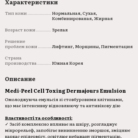
Характеристики
Тип кожи
Нормальная, Сухая,
Комбинированая, Жирная
Возраст кожи
Зрелая
Решение
проблем кожи
Лифтинг, Морщины, Пигментация
Страна
производства
Южная Корея
Описание
Medi-Peel Cell Toxing Dermajours Emulsion
Омолоджуюча емульсія зі стовбуровими клітинами,
що має інтенсивну відновлюючу та антивікову дію
Властивості та особливості:
✓ Засіб комплексно впливає на шкіру, розгладжує
мікрорельєф, запобігає виникненню зморшок, зміцнює
каркас епідермісу, освітлює небажану пігментацію.