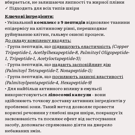
вбирається, не залишаючи липкості та жирної плівки
✓ Підходить для всіх типів шкіри
Ключові інгредієнти:
• Унікальний
комплекс з 9 пептидів
відновлює тканини
епідермісу на клітинному рівні, перешкоджає
руйнуванню клітин, гальмує окисні процеси.
До складу комплексу входять:
- Група пептидів, що
підвищують еластичність
(Copper
Tripeptide-1, Acethylhexapeptide-8, Palmitoyl Oligopeptide-
1, Tripeptide-1, Acetyloctapeptide-3);
- Група пептидів, що
надають заспокійливу дію
(Palmitoyl Tetrapeptide-7, Nonapeptide-1);
- Група пептидів, що
посилюють захисні властивості
(Palmitoylpentapeptide-4, Hexapeptide-9)
• Для найбільш активного впливу в емульсії
використовуються
ліпосомні капсули
- вони
здійснюють точкову доставку активних інгредієнтів у
проблемні зони. Такий метод дозволяє провести
корисні речовини у глибокі шари шкіри, покращує їх
засвоюваність та посилює ефект від застосування
засобу, допомагає спрямовано діяти на джерело
небажаних змін.