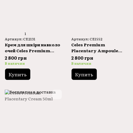
1
Артикул: CE2131
Артикул: CE1552
Крем для шкіри навколо
Celes Premium
очей Celes Premium
Placentary Ampoule
Placentary Eye Cream
30ml
2 800 грн
2 800 грн
80ml
В наличии
В наличии
Купить
Купить