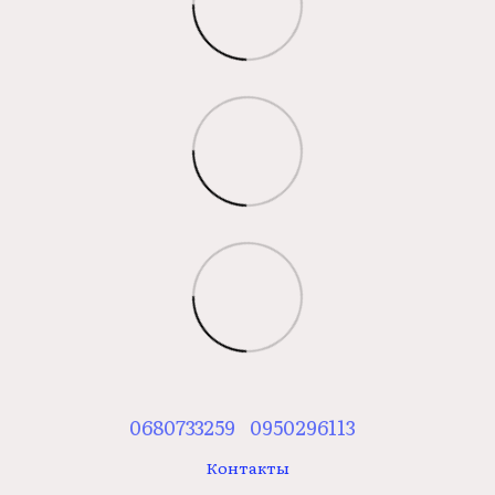
0680733259
0950296113
Контакты