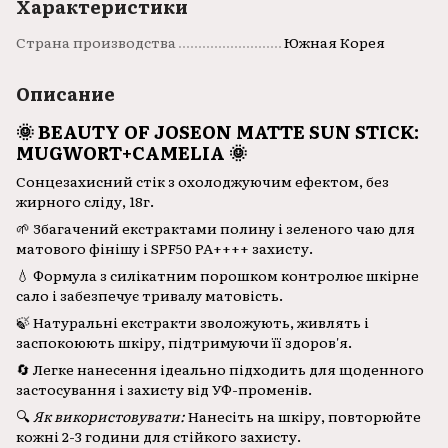
Характеристики
Страна производства
Южная Корея
Описание
🌞 BEAUTY OF JOSEON MATTE SUN STICK:
MUGWORT+CAMELIA 🌞
Сонцезахисний стік з охолоджуючим ефектом, без
жирного сліду, 18г.
🌱 Збагачений екстрактами полину і зеленого чаю для
матового фінішу і SPF50 PA++++ захисту.
💧 Формула з силікатним порошком контролює шкірне
сало і забезпечує тривалу матовість.
🍃 Натуральні екстракти зволожують, живлять і
заспокоюють шкіру, підтримуючи її здоров'я.
🔄 Легке нанесення ідеально підходить для щоденного
застосування і захисту від УФ-променів.
🔍
Як використовувати:
Нанесіть на шкіру, повторюйте
кожні 2-3 години для стійкого захисту.