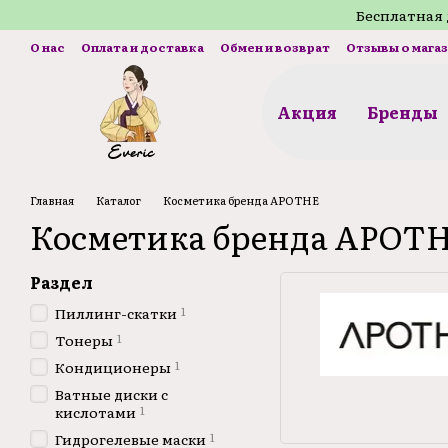
Перейти к основному контенту
Бесплатная 
О нас
Оплата и доставка
Обмен и возврат
Отзывы о мага
Акция
Бренды
Главная
Каталог
Косметика бренда APOTHE
Косметика бренда APOT
Раздел
1
Пиллинг-скатки
1
Тонеры
1
Кондиционеры
Ватные диски с
1
кислотами
1
Гидрогелевые маски