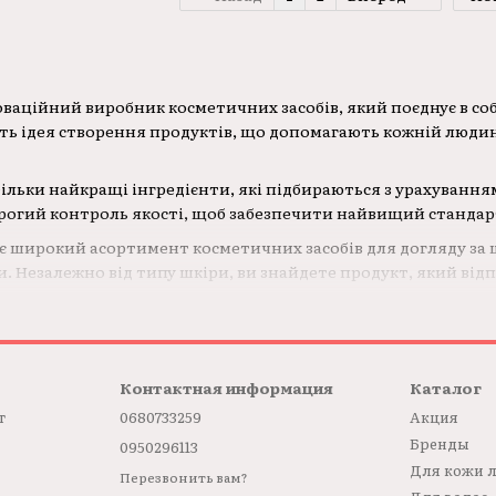
оваційний виробник косметичних засобів, який поєднує в собі
ть ідея створення продуктів, що допомагають кожній людині
ільки найкращі інгредієнти, які підбираються з урахуванням
огий контроль якості, щоб забезпечити найвищий стандарт 
 широкий асортимент косметичних засобів для догляду за ш
ри. Незалежно від типу шкіри, ви знайдете продукт, який від
Контактная информация
Каталог
т
0680733259
Акция
Бренды
0950296113
Для кожи 
Перезвонить вам?