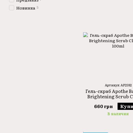
5
Новинка
Артикул: AP2592
Гель-скраб Apothe B
Brightening Scrub C
100ml
660 грн
Купи
В наличии