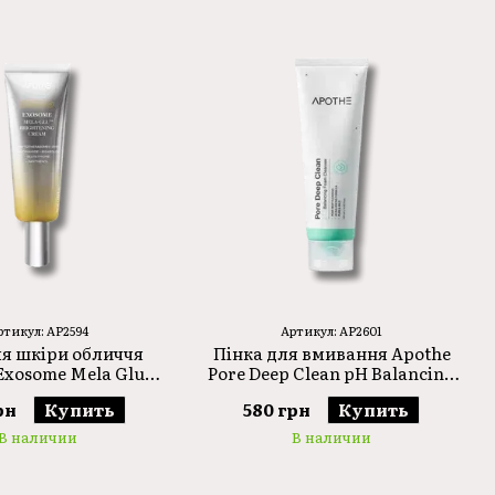
сті, щоб забезпечити найвищий стандарт якості і
их засобів для догляду за шкірою обличчя і тіла,
ри.
, який відповідає вашим потребам і зробить вашу
ртикул: AP2594
Артикул: AP2601
я шкіри обличчя
Пінка для вмивання Apothe
Exosome Mela Glu
Pore Deep Clean pH Balancing
ening Cream 50ml
Foam Cleanser 120ml
рн
Купить
580 грн
Купить
В наличии
В наличии