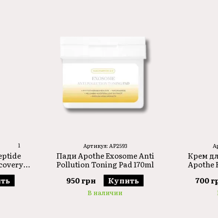
і безпечності для шкіри.
Кожен продукт проходить строгий контроль яко
надійності.
•
Бренд пропонує широкий асортимент косметичн
які допомагають зберегти молодість і красу шкі
Незалежно від типу шкіри, ви знайдете продукт
шкіру сяючою і здоровою.
1
Артикул: AP2593
А
Пади Apothe Exosome Anti
Крем дл
ptide
Pollution Toning Pad 170ml
Apothe 
covery
Bright
l
950 грн
Купить
700 г
ть
В наличии