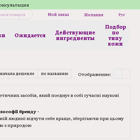
консультация
Мой заказ
Желания
Рус
Подбор
Действующие
по
ки
Ожидается
ингредиенты
типу
кожи
сначала дешевле
по названию
Отображение:
ичних засобів, який поєднує в собі сучасні наукові
ілософії бренду -
ній людині відчути себе краще, зберігаючи при цьому
ю з природою
нти, які підбираються з урахуванням їх ефективності