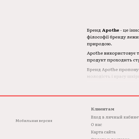
Бренд
Apothe
- це інн
філософії бренду лежи
природою.
Apothe використовує т
продукт проходить стр
Бренд Apothe пропонує
молодість і красу шкі
здоровою.
Клиентам
Вход в личный кабине
Мобильная версия
О нас
Карта сайта