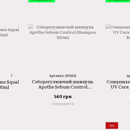
1
Артикул: AP2602
А
Себорегулюючий шампунь
Сонцезахи
me Squal
Apothe Sebum Control
UV Cera 
30ml
Shampoo 300ml
E
540 грн
Ожидается
−5%