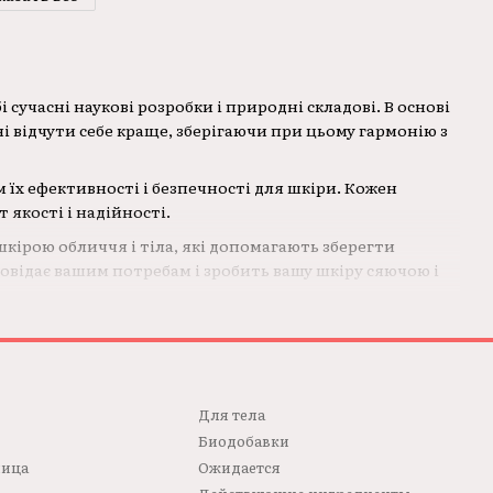
 сучасні наукові розробки і природні складові. В основі
 відчути себе краще, зберігаючи при цьому гармонію з
 їх ефективності і безпечності для шкіри. Кожен
якості і надійності.
кірою обличчя і тіла, які допомагають зберегти
повідає вашим потребам і зробить вашу шкіру сяючою і
Для телa
Биодобавки
лица
Ожидается