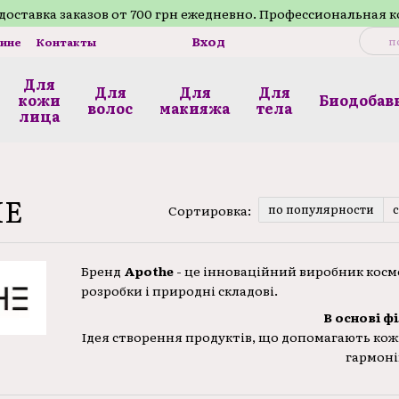
доставка заказов от 700 грн ежедневно. Профессиональная 
Вход
зине
Контакты
Для
Для
Для
Для
кожи
Биодобав
волос
макияжа
телa
лица
HE
по популярности
Сортировка:
Бренд
Apothe
- це інноваційний виробник космет
розробки і природні складові.
В основі ф
Ідея створення продуктів, що допомагають кож
гармоні
•
Apothe використовує тільки найкращі інгредіє