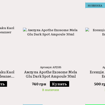
НОВИНКА
Артикул: AP2595
А
aku Kaol
Ампула Apothe Exosome Mela
Есенція 
leanser
Glu Dark Spot Ampoule 30ml
E
ть
740 грн
Купить
500 г
В наличии