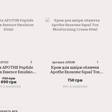
2
1
AP1720
Артикул: AP2598
я APOTHE Peptide
Крем для шкіри обличчя
m Essence Emulsion
Apothe Exosome Squal Tox
150ml
Moisturizing Cream 60ml
730 грн
750 грн
690 грн
т в наличии
Нет в наличии
казать все