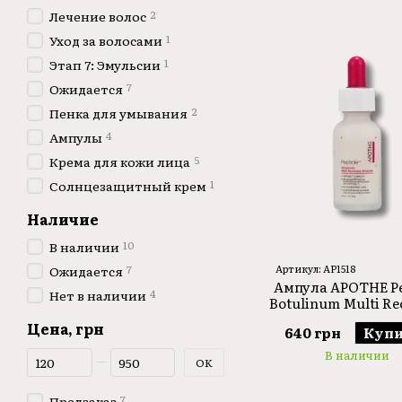
2
Лечение волос
1
Уход за волосами
1
Этап 7: Эмульсии
7
Ожидается
2
Пенка для умывания
4
Ампулы
5
Крема для кожи лица
1
Солнцезащитный крем
Наличие
10
В наличии
7
Артикул: AP1518
Ожидается
Ампула APOTHE Pe
4
Нет в наличии
Botulinum Multi Re
Ampoule 30m
Цена, грн
640 грн
Купи
От Цена, грн
До Цена, грн
В наличии
OK
7
Предзаказ