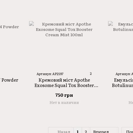
2
Артикул: AP2597
Артикул: 
N Powder
Кремовий міст Apothe
Емульсі
Exosome Squal Tox Booster
Botulinu
Cream Mist 100ml
750 грн
Нет в наличии
Не
Назад
1
2
Вперед
По