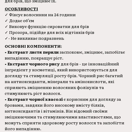
для брів, що зміцнює їх.
ОСОБЛИВОСТІ
✓ Фіксує волосинки на 24 години
✓ Додає обʼєм
✓ Виконує функцію сироватки для брів
✓ Прозора, підійде для всіх відтінків брів
✓- Не викликає подразнень
ОСНОВНІ КОМПОНЕНТИ:
• Екстракт листя перили
заспокоює, зміцнює, запобігає
випадінню, покращує ріст.
• Екстракт чорного рису
для брів - це інноваційний
інгредієнт у косметиці, який використовується для
догляду та стимуляції росту брів. Чорний рис багатий
на антиоксиданти, мінерали та амінокислоти, які
сприяють зміцненню волосяних фолікулів та
стимулюють ріст волосся.
• Екстракт чорної квасолі
є корисним для догляду за
бровами, завдяки його високому вмісту білків,
антиоксидантів і вітамінів. Він відомий своїми
зміцнюючими та стимулюючими властивостями, що
можуть сприяти здоровому росту волосся та запобігти
його випадінню.