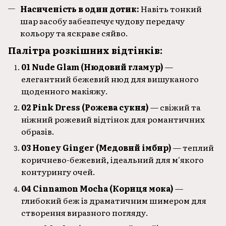
Насиченість в один дотик:
Навіть тонкий
шар засобу забезпечує чудову передачу
кольору та яскраве сяйво.
Палітра розкішних відтінків:
01 Nude Glam (Нюдовий гламур)
—
елегантний бежевий нюд для вишуканого
щоденного макіяжу.
02 Pink Dress (Рожева сукня)
— свіжий та
ніжний рожевий відтінок для романтичних
образів.
03 Honey Ginger (Медовий імбир)
— теплий
коричнево-бежевий, ідеальний для м'якого
контурингу очей.
04 Cinnamon Mocha (Кориця мока)
—
глибокий беж із драматичним шимером для
створення виразного погляду.