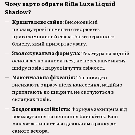
Чому варто обрати RiRe Luxe Liquid
Shadow?
Кришталеве сяйво:
Високоякісні
перламутрові пігменти створюють
приголомшливий ефект багатогранного
блиску, який привертає увагу.
Зволожувальна формула:
Текстура на водній
основі легко наноситься, не пересушує ніжну
шкіру повік і дарує відчуття свіжості.
Максимальна фіксація:
Тіні швидко
висихають одразу після нанесення, надійно
прилягають до шкіри та не скочуються в
складках повік.
Бездоганна стійкість:
Формула захищена від
розмазування та осипання блискіток. Ваш
макіяж залишається ідеальним з ранку до
самого вечора.