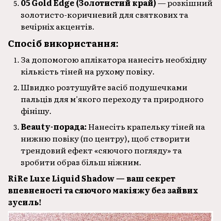
05 Gold Edge (Золотистий край)
— розкішний
золотисто-коричневий для святкових та
вечірніх акцентів.
Спосіб використання:
За допомогою аплікатора нанесіть необхідну
кількість тіней на рухому повіку.
Швидко розтушуйте засіб подушечками
пальців для м'якого переходу та природного
фінішу.
Beauty-порада:
Нанесіть крапельку тіней на
нижню повіку (по центру), щоб створити
трендовий ефект «сяючого погляду» та
зробити образ більш ніжним.
RiRe Luxe Liquid Shadow — ваш секрет
впевненості та сяючого макіяжу без зайвих
зусиль!