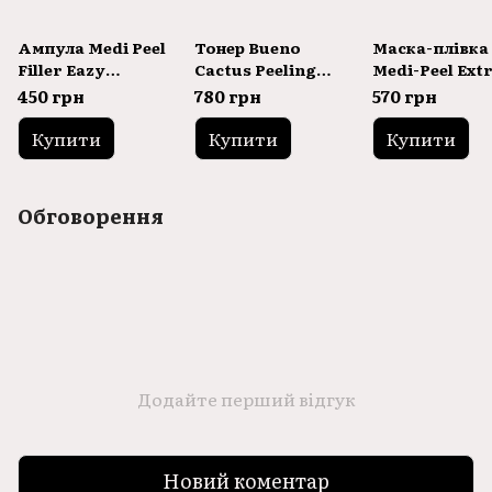
Ампула Medi Peel
Тонер Bueno
Маска-плівка
Filler Eazy
Cactus Peeling
Medi-Peel Ext
Ampoule 30ml
Pore Toner 150ml
Super Wrappi
450 грн
780 грн
570 грн
Mask
Купити
Купити
Купити
Обговорення
Додайте перший відгук
Новий коментар