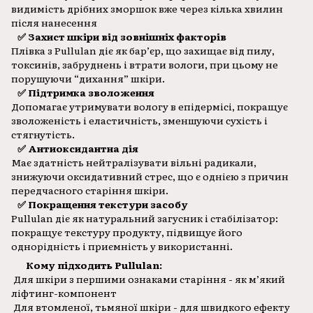
видимість дрібних зморшок вже через кілька хвилин
після нанесення
✅ Захист шкіри від зовнішніх факторів
Плівка з Pullulan діє як бар’єр, що захищає від пилу,
токсинів, забруднень і втрати вологи, при цьому не
порушуючи “дихання” шкіри.
✅ Підтримка зволоження
Допомагає утримувати вологу в епідермісі, покращує
зволоженість і еластичність, зменшуючи сухість і
стягнутість.
✅ Антиоксидантна дія
Має здатність нейтралізувати вільні радикали,
знижуючи оксидативний стрес, що є однією з причин
передчасного старіння шкіри.
✅ Покращення текстури засобу
Pullulan діє як натуральний загусник і стабілізатор:
покращує текстуру продукту, підвищує його
однорідність і приємність у використанні.
Кому підходить Pullulan:
Для шкіри з першими ознаками старіння - як м’який
ліфтинг-компонент
Для втомленої, тьмяної шкіри - для швидкого ефекту