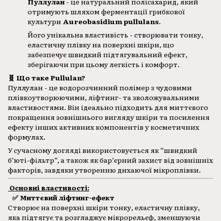
Пуллулан
- це натуральний полісахарид, який
отримують шляхом ферментації грибкової
культури
Aureobasidium pullulans
.
Його унікальна властивість - створювати тонку,
еластичну плівку на поверхні шкіри, що
забезпечує швидкий підтягувальний ефект,
зберігаючи при цьому легкість і комфорт.
🧬 Що таке Pullulan?
Пуллулан - це водорозчинний полімер з чудовими
плівкоутворюючими, ліфтинг- та зволожувальними
властивостями. Він ідеально підходить для миттєвого
покращення зовнішнього вигляду шкіри та посилення
ефекту інших активних компонентів у косметичних
формулах.
У сучасному догляді використовується як “швидкий
б’юті-фільтр”, а також як бар’єрний захист від зовнішніх
факторів, завдяки утворенню дихаючої мікроплівки.
Основні властивості:
✅ Миттєвий ліфтинг-ефект
Створює на поверхні шкіри тонку, еластичну плівку,
яка підтягує та розгладжує мікрорельєф, зменшуючи