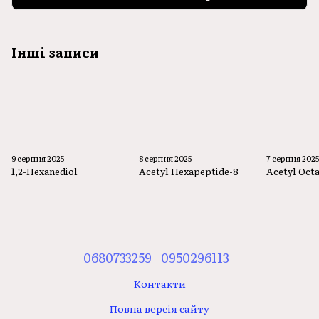
Інші записи
9 серпня 2025
8 серпня 2025
7 серпня 202
1,2-Hexanediol
Acetyl Hexapeptide-8
Acetyl Oct
0680733259
0950296113
Контакти
Повна версія сайту