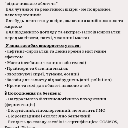
“відпочившого обличчя”
Для чутливої та реактивної шкіри - не подразнює,
некомедогенний
Для будь-якого типу шкіри, включно з комбінованою та
жирною
Для щоденного догляду та експрес-засобів (сироватки
перед макіяжем, патчі, тканинні маски)
У яких засобах використовується:
• Ліфтинг-сироватки та денні креми з миттєвим
ефектом
• Маски (особливо тканинні або гелеві)
• Праймери та бази під макіяж
• Зволожуючі спреї, тумани, есенції
• Засоби для захисту від забруднень (anti-pollution)
• Креми та гелі для області навколо очей
🧪 Походження та безпека:
- Натурального біотехнологічного походження
(ферментація)
- Біосумісний, гіпоалергенний, не містить ГМО
- Біорозкладний і екологічно безпечний
- Входить до складу засобів із сертифікацією COSMOS,
Ecocert, Natrue